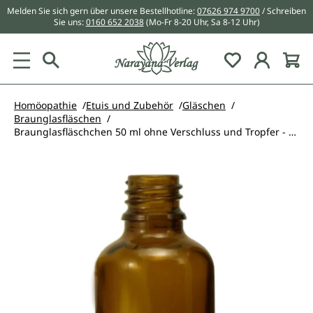
Melden Sie sich gern über unsere Bestellhotline:
07626 974 9700
/ Schreiben
alt springen
Sie uns:
0160 652 2038
(Mo-Fr 8-20 Uhr, Sa 8-12 Uhr)
Du hast 0 Pr
Homöopathie
Etuis und Zubehör
Gläschen
Braunglasfläschen
Braunglasfläschchen 50 ml ohne Verschluss und Tropfer - 20 Stück
Bildergalerie überspringen