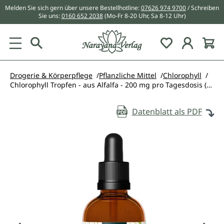
Melden Sie sich gern über unsere Bestellhotline:
07626 974 9700
/ Schreiben
alt springen
Sie uns:
0160 652 2038
(Mo-Fr 8-20 Uhr, Sa 8-12 Uhr)
Du hast 0 Pr
Drogerie & Körperpflege
Pflanzliche Mittel
Chlorophyll
Chlorophyll Tropfen - aus Alfalfa - 200 mg pro Tagesdosis (3 x 20 Tropfen) - 50 ml - von Unimedica
Datenblatt als PDF
Bildergalerie überspringen