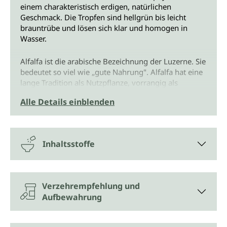
einem charakteristisch erdigen, natürlichen
Geschmack. Die Tropfen sind hellgrün bis leicht
brauntrübe und lösen sich klar und homogen in
Wasser.
Alfalfa ist die arabische Bezeichnung der Luzerne. Sie
bedeutet so viel wie „gute Nahrung". Alfalfa hat eine
lange Tradition als Nutzpflanze, vorrangig als
Tierfutter. Es enthält neben zahlreichen wertvollen
Alle Details einblenden
Inhaltsstoffen auch viel Chlorophyll.
Chlorophyll
lässt Pflanzen Sauerstoff produzieren.
Inhaltsstoffe
Chlorophyll
verleiht unter anderem dem
Gerstengras
die intensiv-grüne Farbe. Gerstengras,
Weizengras und Chlorella gehören zu den
Superfoods mit dem höchsten Chlorophyll-Gehalt.
Verzehrempfehlung und
Auch in Weizengras, Grünkohl, in der großen
Aufbewahrung
Brennnessel und in Petersilie, Spinat und Brokkoli
steckt besonders viel Chlorophyll.