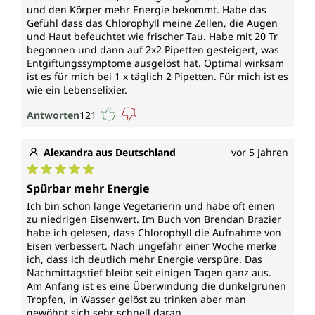
und den Körper mehr Energie bekommt. Habe das
Gefühl dass das Chlorophyll meine Zellen, die Augen
und Haut befeuchtet wie frischer Tau. Habe mit 20 Tr
begonnen und dann auf 2x2 Pipetten gesteigert, was
Entgiftungssymptome ausgelöst hat. Optimal wirksam
ist es für mich bei 1 x täglich 2 Pipetten. Für mich ist es
wie ein Lebenselixier.
Antworten
121
Alexandra aus Deutschland
vor 5 Jahren
Durchschnittliche Bewertung von 5 von 5 Sternen
Spürbar mehr Energie
Ich bin schon lange Vegetarierin und habe oft einen
zu niedrigen Eisenwert. Im Buch von Brendan Brazier
habe ich gelesen, dass Chlorophyll die Aufnahme von
Eisen verbessert. Nach ungefähr einer Woche merke
ich, dass ich deutlich mehr Energie verspüre. Das
Nachmittagstief bleibt seit einigen Tagen ganz aus.
Am Anfang ist es eine Überwindung die dunkelgrünen
Tropfen, in Wasser gelöst zu trinken aber man
gewöhnt sich sehr schnell daran.