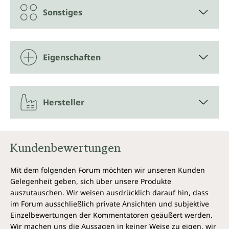
Da das
Chlorophyll
von Unimedica aus Alfalfa
Sonstiges
gewonnen wird, handelt es sich um ein
Naturprodukt, bei welchem Farb- und
Geschmacksabweichungen von Charge zu Charge
möglich sind. Wir verzichten bewusst auf Zusätze wie
Eigenschaften
Aromen, die den Eigengeschmack dieses
Pflanzenstoffes beeinflussen. Wir empfehlen die
Tropfen mit ausreichend Flüssigkeit einzunehmen, z.
B. auch im Smoothie oder Saft.
Hersteller
Vegan, natürlich und ohne
unerwünschte Zusatzstoffe
Kundenbewertungen
Natürliches Chlorophyll aus Alfalfa von Unimedica
als Tropfen enthält Wasser und natürliches
Mit dem folgenden Forum möchten wir unseren Kunden
Chlorophyllin. Die Chlorophyll Tropfen von
Gelegenheit geben, sich über unsere Produkte
Unimedica sind ohne Zusätze wie Farbstoffe,
auszutauschen. Wir weisen ausdrücklich darauf hin, dass
Stabilisatoren, Trennmittel wie Magnesiumstearat,
im Forum ausschließlich private Ansichten und subjektive
ohne Gentechnik sowie laktosefrei, glutenfrei und
Einzelbewertungen der Kommentatoren geäußert werden.
vegan.
Wir machen uns die Aussagen in keiner Weise zu eigen, wir