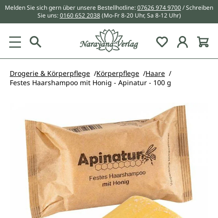
Melden Sie sich gern über unsere Bestellhotline:
07626 974 9700
/ Schreiben
alt springen
Sie uns:
0160 652 2038
(Mo-Fr 8-20 Uhr, Sa 8-12 Uhr)
Du hast 0 Pr
Drogerie & Körperpflege
Körperpflege
Haare
Festes Haarshampoo mit Honig - Apinatur - 100 g
Bildergalerie überspringen