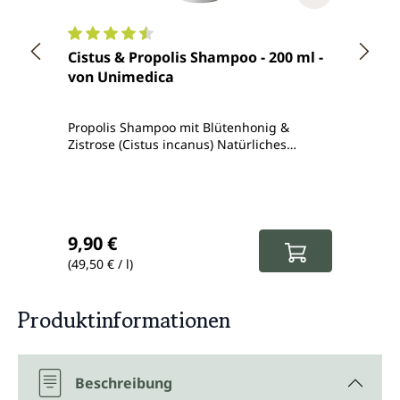
Durchschnittliche Bewertung von 4.6 von 5 Ster
Durch
Cistus & Propolis Shampoo - 200 ml -
Milde
von Unimedica
für n
100 g
Propolis Shampoo mit Blütenhonig &
Haarse
Zistrose (Cistus incanus) Natürliches
Shampoo gegen juckende Kopfhaut &
Sei
strapaziertes Haar
Regulärer Preis:
Regul
9,90 €
9,95
(49,50 € / l)
(99,50 
Produktinformationen
Beschreibung