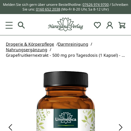
Melden Sie sich gern über unsere Bestellhotline:
07626 974 9700
/ Schreiben
alt springen
Sie uns:
0160 652 2038
(Mo-Fr 8-20 Uhr, Sa 8-12 Uhr)
Du hast 0 Pr
Drogerie & Körperpflege
Darmreinigung
Nahrungsergänzung
Grapefruitkernextrakt - 500 mg pro Tagesdosis (1 Kapsel) - 120 Kapseln - von Unimedica
Bildergalerie überspringen