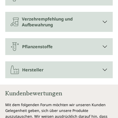
und Aroma. In der menschlichen Ernährung gelten
sie als wertvolle pflanzliche Komponenten. In der
Grapefruit sind typische sekundäre Pflanzenstoffe
Verzehrempfehlung und
wie Bitterstoffe sowie Mikronährstoffe besonders
Aufbewahrung
konzentriert vorhanden – vor allem in den Teilen, die
selten verzehrt werden: Kern und Schale. Unsere
Grapefruitkernextrakt-Kapseln ermöglichen auf
einfache Weise, von den Vorzügen der speziellen
Pflanzenstoffe
Pflanzenstoffe der Grapefruit zu profitieren.
Bioflavonoide in anderen
Lebensmitteln
Hersteller
Außer in der Grapefruit kommen Bioflavonoide auch
in anderen Zitrusfrüchten, Beeren und Gemüse vor.
Kundenbewertungen
Wozu dient der Grapefruitextrakt?
Der Grapefruitkernextrakt von Unimedica bietet eine
Mit dem folgenden Forum möchten wir unseren Kunden
praktische, einfache Möglichkeit, die Ernährung
Gelegenheit geben, sich über unsere Produkte
gezielt um spezielle sekundäre Pflanzenstoffe der
auszutauschen. Wir weisen ausdrücklich darauf hin, dass