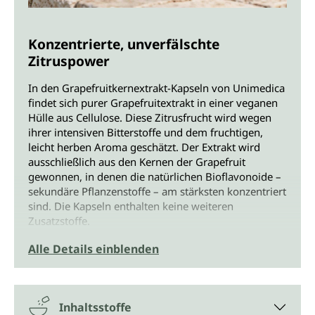
Konzentrierte, unverfälschte
Zitruspower
In den Grapefruitkernextrakt-Kapseln von Unimedica
findet sich purer Grapefruitextrakt in einer veganen
Hülle aus Cellulose. Diese Zitrusfrucht wird wegen
ihrer intensiven Bitterstoffe und dem fruchtigen,
leicht herben Aroma geschätzt. Der Extrakt wird
ausschließlich aus den Kernen der Grapefruit
gewonnen, in denen die natürlichen Bioflavonoide –
sekundäre Pflanzenstoffe – am stärksten konzentriert
sind. Die Kapseln enthalten keine weiteren
Zusatzstoffe.
Alle Details einblenden
Reich an Bioflavonoiden
Bioflavonoide sind natürliche Bestandteile vieler
Pflanzen. Sie erfüllen dort Schutzfunktionen gegen
Inhaltsstoffe
äußere Einflüsse, beeinflussen Geschmack, Farbe