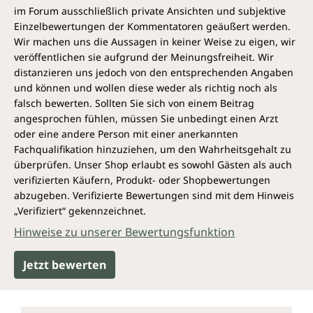
bitter-süß-säuerlichen Grapefruit zu erweitern. Die
im Forum ausschließlich private Ansichten und subjektive
Kapsel bietet eine Alternative für alle, die die herbe
Einzelbewertungen der Kommentatoren geäußert werden.
Frucht nicht regelmäßig verzehren, jedoch auf die
Wir machen uns die Aussagen in keiner Weise zu eigen, wir
wertvollen Inhaltsstoffe nicht verzichten möchten.
veröffentlichen sie aufgrund der Meinungsfreiheit. Wir
distanzieren uns jedoch von den entsprechenden Angaben
Was genau ist eine Grapefruit?
und können und wollen diese weder als richtig noch als
falsch bewerten. Sollten Sie sich von einem Beitrag
Die Grapefruit ist die Frucht eines subtropischen
angesprochen fühlen, müssen Sie unbedingt einen Arzt
Baumes und zählt zu den Zitrusfrüchten. Sie ist eine
oder eine andere Person mit einer anerkannten
Kreuzung aus Orange und Pampelmuse. Die Frucht
Fachqualifikation hinzuziehen, um den Wahrheitsgehalt zu
wird auch Adamsapfel oder Paradiesapfel genannt.
überprüfen. Unser Shop erlaubt es sowohl Gästen als auch
Die englische Bezeichnung Grapefruit geht darauf
verifizierten Käufern, Produkt- oder Shopbewertungen
zurück, dass die Früchte (fruit) am Baum wie Trauben
abzugeben. Verifizierte Bewertungen sind mit dem Hinweis
(grape) an Weinreben hängen. Die Früchte können
„Verifiziert“ gekennzeichnet.
sowohl hellgelbes als auch rotes Fruchtfleisch haben,
sind groß und dickschalig und haben eine bittere
Hinweise zu unserer Bewertungsfunktion
Note. Der Ursprung der Kreuzung wird auf Barbados
vermutet, von wo aus sich die Pflanzen nach Florida
Jetzt bewerten
und dann in subtropische Gebiete weltweit verteilt
haben. Die meisten Grapefruits für den Handel
liefern heute China und Vietnam.