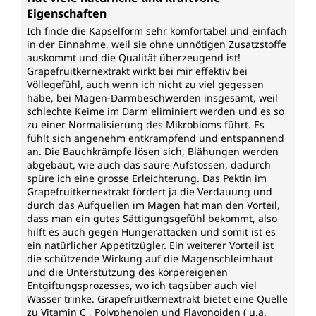
Eigenschaften
Ich finde die Kapselform sehr komfortabel und einfach
in der Einnahme, weil sie ohne unnötigen Zusatzstoffe
auskommt und die Qualität überzeugend ist!
Grapefruitkernextrakt wirkt bei mir effektiv bei
Völlegefühl, auch wenn ich nicht zu viel gegessen
habe, bei Magen-Darmbeschwerden insgesamt, weil
schlechte Keime im Darm eliminiert werden und es so
zu einer Normalisierung des Mikrobioms führt. Es
fühlt sich angenehm entkrampfend und entspannend
an. Die Bauchkrämpfe lösen sich, Blähungen werden
abgebaut, wie auch das saure Aufstossen, dadurch
spüre ich eine grosse Erleichterung. Das Pektin im
Grapefruitkernextrakt fördert ja die Verdauung und
durch das Aufquellen im Magen hat man den Vorteil,
dass man ein gutes Sättigungsgefühl bekommt, also
hilft es auch gegen Hungerattacken und somit ist es
ein natürlicher Appetitzügler. Ein weiterer Vorteil ist
die schützende Wirkung auf die Magenschleimhaut
und die Unterstützung des körpereigenen
Entgiftungsprozesses, wo ich tagsüber auch viel
Wasser trinke. Grapefruitkernextrakt bietet eine Quelle
zu Vitamin C , Polyphenolen und Flavonoiden ( u.a.