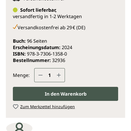
Arbeit seinen Leib zu töten.« Hildegard von
Sofort lieferbar,
Bingen
versandfertig in 1-2 Werktagen
»Ohne die Frau könnte der Mann nicht Mann
heißen, ohne Mann könnte die Frau nicht Frau
Versandkostenfrei ab 29 € (DE)
genannt werden.« Hildegard von Bingen
Buch:
96 Seiten
Erscheinungsdatum:
2024
ISBN:
978-3-7306-1358-0
Bestellnummer:
32936
Produkt Anzahl: Gib den gewünsc
Menge:
In den Warenkorb
Zum Merkzettel hinzufügen