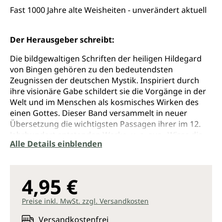
Fast 1000 Jahre alte Weisheiten - unverändert aktuell
Der Herausgeber schreibt:
Die bildgewaltigen Schriften der heiligen Hildegard
von Bingen gehören zu den bedeutendsten
Zeugnissen der deutschen Mystik. Inspiriert durch
ihre visionäre Gabe schildert sie die Vorgänge in der
Welt und im Menschen als kosmisches Wirken des
einen Gottes. Dieser Band versammelt in neuer
Übersetzung die wichtigsten Passagen ihrer im 12.
Jahrhundert entstanden Werke, u. a. aus »Wisse die
Alle Details einblenden
Wege« und den naturkundlich-medizinischen
»Physica«.
Die fast 1000 Jahre alten Weisheiten der Hl.
4,95 €
Hildgard sind aktueller denn je
»Der Mensch weiß wohl um das Gute, auch wenn
Preise inkl. MwSt. zzgl. Versandkosten
er es nicht tut.« Hildegard von Bingen
»Der Mensch muss sich aber hüten, durch zu viel
Versandkostenfrei