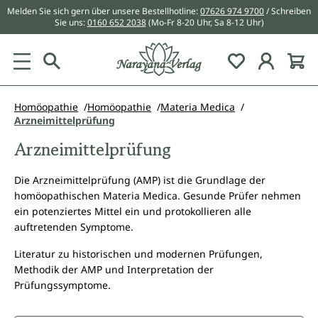
Melden Sie sich gern über unsere Bestellhotline:
07626 974 9700
/ Schreiben
alt springen
Sie uns:
0160 652 2038
(Mo-Fr 8-20 Uhr, Sa 8-12 Uhr)
Du hast 0 Pr
Homöopathie
Homöopathie
Materia Medica
Arzneimittelprüfung
Arzneimittelprüfung
Die Arzneimittelprüfung (AMP) ist die Grundlage der
homöopathischen Materia Medica. Gesunde Prüfer nehmen
ein potenziertes Mittel ein und protokollieren alle
auftretenden Symptome.
Literatur zu historischen und modernen Prüfungen,
Methodik der AMP und Interpretation der
Prüfungssymptome.