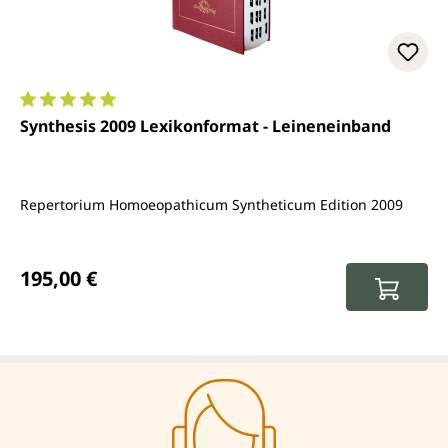
Durchschnittliche Bewertung von 5 von 5 Sternen
Synthesis 2009 Lexikonformat - Leineneinband
Repertorium Homoeopathicum Syntheticum Edition 2009
Regulärer Preis:
195,00 €