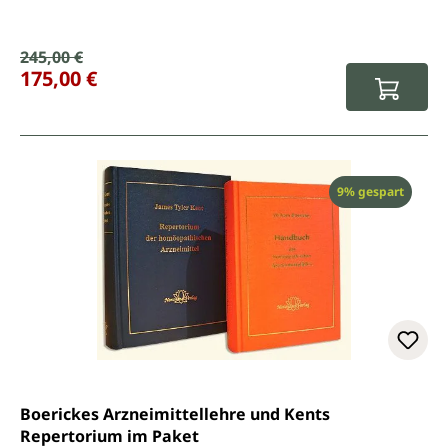
Verkaufspreis:
245,00 €
Regulärer Preis:
175,00 €
Rabatt
9% gespart
Boerickes Arzneimittellehre und Kents
Repertorium im Paket