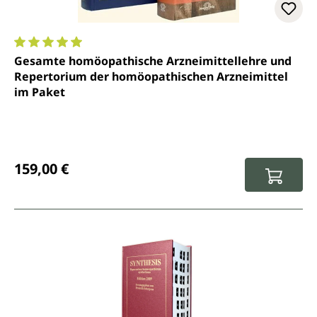
Durchschnittliche Bewertung von 5 von 5 Sternen
Gesamte homöopathische Arzneimittellehre und
Repertorium der homöopathischen Arzneimittel
im Paket
Regulärer Preis:
159,00 €