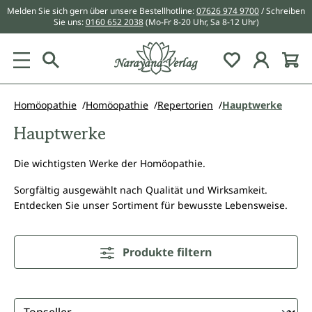
Melden Sie sich gern über unsere Bestellhotline:
07626 974 9700
/ Schreiben
alt springen
Sie uns:
0160 652 2038
(Mo-Fr 8-20 Uhr, Sa 8-12 Uhr)
Du hast 0 Pr
Homöopathie
Homöopathie
Repertorien
Hauptwerke
Hauptwerke
Die wichtigsten Werke der Homöopathie.
Sorgfältig ausgewählt nach Qualität und Wirksamkeit.
Entdecken Sie unser Sortiment für bewusste Lebensweise.
Produkte filtern