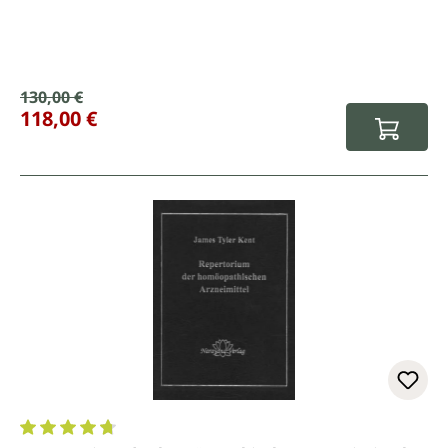
Verkaufspreis:
130,00 €
Regulärer Preis:
118,00 €