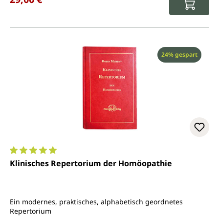
Rabatt
24% gespart
Durchschnittliche Bewertung von 5 von 5 Sternen
Klinisches Repertorium der Homöopathie
Ein modernes, praktisches, alphabetisch geordnetes
Repertorium