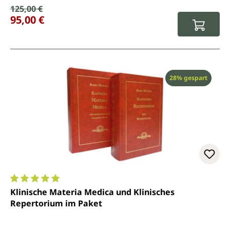
Verkaufspreis:
125,00 €
Regulärer Preis:
95,00 €
Rabatt
28% gespart
Durchschnittliche Bewertung von 5 von 5 Sternen
Klinische Materia Medica und Klinisches
Repertorium im Paket