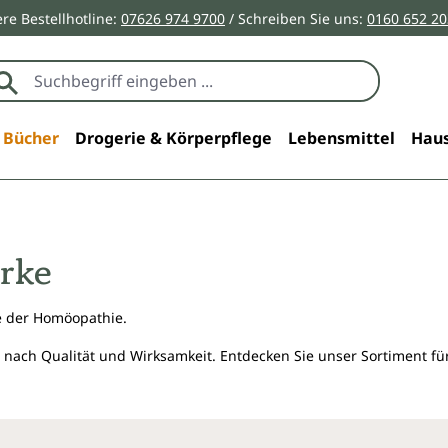
re Bestellhotline:
07626 974 9700
/ Schreiben Sie uns:
0160 652 2
Bücher
Drogerie & Körperpflege
Lebensmittel
Haus
rke
e der Homöopathie.
 nach Qualität und Wirksamkeit. Entdecken Sie unser Sortiment f