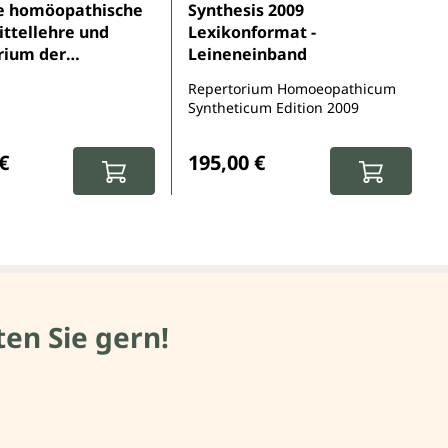
5 Sternen
nittliche Bewertung von 5 von 5 Sternen
Durchschnittliche Bewertung von 
 homöopathische
Synthesis 2009
ttellehre und
Lexikonformat -
rium der
Leineneinband
thischen
Repertorium Homoeopathicum
ttel im Paket
Syntheticum Edition 2009
r Preis:
Regulärer Preis:
€
195,00 €
en Sie gern!