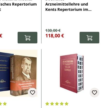
isches Repertorium
Arzneimittellehre und
t
Kents Repertorium im
Paket
spreis:
Verkaufspreis:
130,00 €
eis:
Regulärer Preis:
€
118,00 €