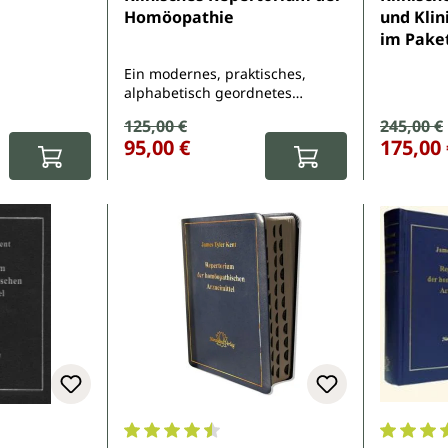
Homöopathie
und Klin
im Pake
Ein modernes, praktisches,
alphabetisch geordnetes
Repertorium
Verkaufspreis:
125,00 €
Verkauf
245,00 €
Regulärer Preis:
Regulärer Pr
95,00 €
175,00 