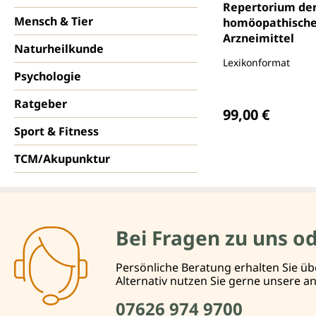
Durchschnittlich
Repertorium de
Mensch & Tier
homöopathisch
Arzneimittel
Naturheilkunde
Lexikonformat
Psychologie
Regulärer Preis
Ratgeber
99,00 €
Sport & Fitness
TCM/Akupunktur
Bei Fragen zu uns o
Persönliche Beratung erhalten Sie üb
Alternativ nutzen Sie gerne unsere 
07626 974 9700