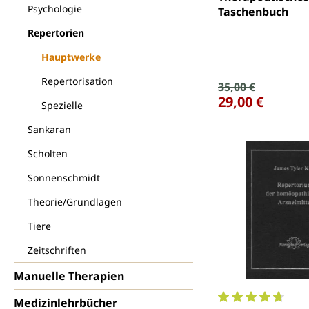
Psychologie
Taschenbuch
Repertorien
Hauptwerke
Repertorisation
Verkaufspreis:
35,00 €
Regulärer Preis:
29,00 €
Spezielle
Sankaran
Scholten
Sonnenschmidt
Theorie/Grundlagen
Tiere
Zeitschriften
Manuelle Therapien
Medizinlehrbücher