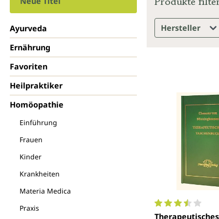
Produkte filte
Neue Titel
Hersteller
Ayurveda
Ernährung
Favoriten
Heilpraktiker
Homöopathie
Einführung
Frauen
Kinder
Krankheiten
Materia Medica
Praxis
Durchschnittlich
Therapeutisches