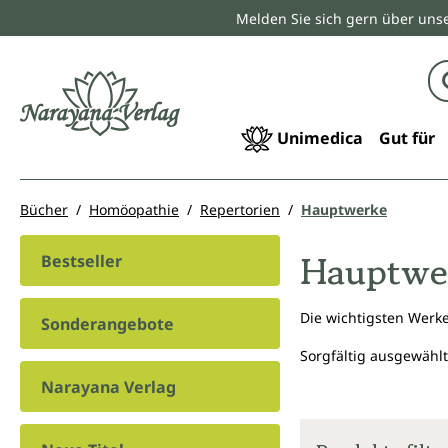
Melden Sie sich gern über unse
springen
Zur Hauptnavigation springen
Unimedica
Gut für
Bücher
Homöopathie
Repertorien
Hauptwerke
Hauptwe
Bestseller
Die wichtigsten Werk
Sonderangebote
Sorgfältig ausgewählt
Narayana Verlag