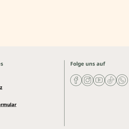
es
Folge uns auf
z
ormular