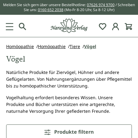
Melden Sie sich gern über unsere Bestellhotline:
07626 974 9700
/ Schreiben
alt springen
Sie uns:
0160 652 2038
(Mo-Fr 8-20 Uhr, Sa 8-12 Uhr)
Du hast 0 Pr
Homöopathie
Homöopathie
Tiere
Vögel
Vögel
Natürliche Produkte für Ziervögel, Hühner und andere
Geflügelarten. Von Nahrungsergänzungen über Pflegemittel
bis zu homöopathischer Unterstützung.
Vogelhaltung erfordert besonderes Wissen. Unsere
Produkte und Bücher unterstützen eine artgerechte,
naturnahe Versorgung Ihrer gefiederten Freunde.
Produkte filtern