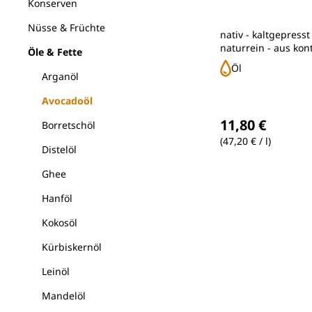
Konserven
Nüsse & Früchte
nativ - kaltgepresst
naturrein - aus kont
Öle & Fette
biologischem Anba
Öl
Arganöl
Avocadoöl
Regulärer Preis
11,80 €
Borretschöl
(47,20 € / l)
Distelöl
Ghee
Hanföl
Kokosöl
Kürbiskernöl
Leinöl
Mandelöl