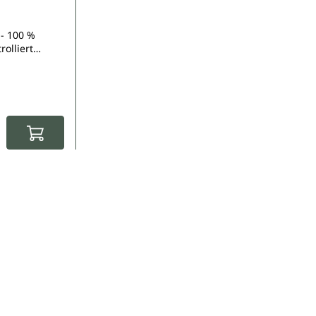
 - 100 %
rolliert
u
: