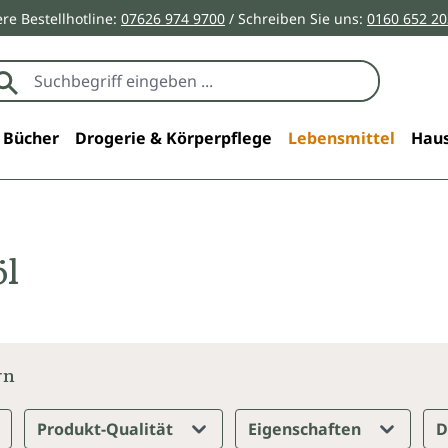
re Bestellhotline:
07626 974 9700
/ Schreiben Sie uns:
0160 652 2
Bücher
Drogerie & Körperpflege
Lebensmittel
Haus
öl
rn
Produkt-Qualität
Eigenschaften
D