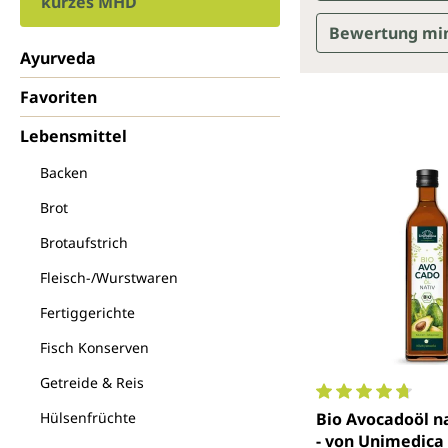
kurzes MHD
Bewertung mi
Ayurveda
Favoriten
Lebensmittel
Backen
Brot
Brotaufstrich
Fleisch-/Wurstwaren
Fertiggerichte
Fisch Konserven
Getreide & Reis
Durchschnittlich
Hülsenfrüchte
Bio Avocadoöl na
- von Unimedica