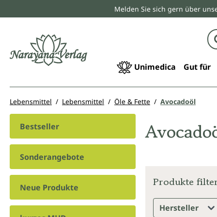
Melden Sie sich gern über unse
springen
Zur Hauptnavigation springen
Unimedica
Gut für
Lebensmittel
Lebensmittel
Öle & Fette
Avocadoöl
Avocado
Bestseller
Sonderangebote
Produkte filte
Neue Produkte
Hersteller