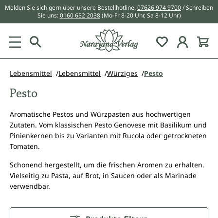
Melden Sie sich gern über unsere Bestellhotline:
07626 974 9700
/ Schreiben
alt springen
Sie uns:
0160 652 2038
(Mo-Fr 8-20 Uhr, Sa 8-12 Uhr)
Du hast 0 Pr
Lebensmittel
Lebensmittel
Würziges
Pesto
Pesto
Aromatische Pestos und Würzpasten aus hochwertigen
Zutaten. Vom klassischen Pesto Genovese mit Basilikum und
Pinienkernen bis zu Varianten mit Rucola oder getrockneten
Tomaten.
Schonend hergestellt, um die frischen Aromen zu erhalten.
Vielseitig zu Pasta, auf Brot, in Saucen oder als Marinade
verwendbar.