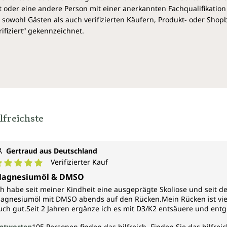
 oder eine andere Person mit einer anerkannten Fachqualifikation
Naturreines Magnesiumchlorid
sowohl Gästen als auch verifizierten Käufern, Produkt- oder Sho
Vorgaben, vegan, frei von Zu
ifiziert“ gekennzeichnet.
lfreichste
Gertraud aus Deutschland
Verifizierter Kauf
urchschnittliche Bewertung von 5 von 5 Sternen
agnesiumöl & DMSO
ch habe seit meiner Kindheit eine ausgeprägte Skoliose und seit 
agnesiumöl mit DMSO abends auf den Rücken.Mein Rücken ist viel 
uch gut.Seit 2 Jahren ergänze ich es mit D3/K2 entsäuere und entgif
ntworten
105
Personen finden das hilfreich.
Finden Sie das hilfreic