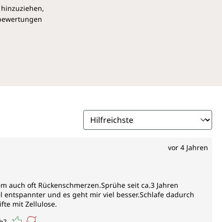
 hinzuziehen,
 aus dem Zechsteiner Meer ist, entsprechend gesetzlicher
pbewertungen
satzstoffen und Umwelteinflüssen.
vor 4 Jahren
dem auch oft Rückenschmerzen.Sprühe seit ca.3 Jahren
entspannter und es geht mir viel besser.Schlafe dadurch
te mit Zellulose.
h?