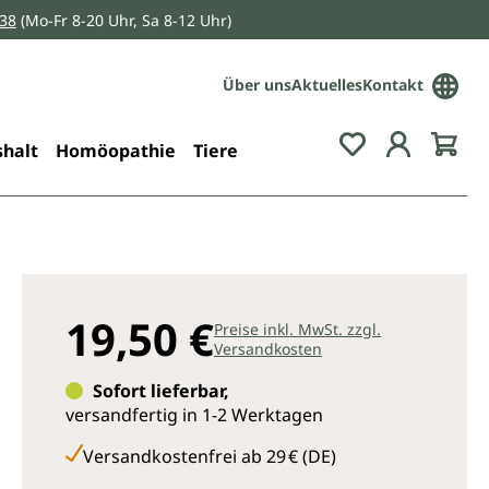
038
(Mo-Fr 8-20 Uhr, Sa 8-12 Uhr)
Über uns
Aktuelles
Kontakt
Du hast 0 Pro
halt
Homöopathie
Tiere
19,50 €
Preise inkl. MwSt. zzgl.
Versandkosten
Sofort lieferbar,
versandfertig in 1-2 Werktagen
Versandkostenfrei ab 29 € (DE)