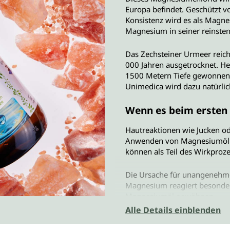
Europa befindet. Geschützt v
Konsistenz wird es als Magnes
Magnesium in seiner reinste
Das Zechsteiner Urmeer reich
000 Jahren ausgetrocknet. H
1500 Metern Tiefe gewonnen
Unimedica wird dazu natürlic
Wenn es beim ersten 
Hautreaktionen wie Jucken od
Anwenden von Magnesiumöl. 
können als Teil des Wirkproz
Die Ursache für unangenehme
Magnesium reagiert besonders
Magnesiumöl gewöhnen.
Alle Details einblenden
So gewöhnt sich die 