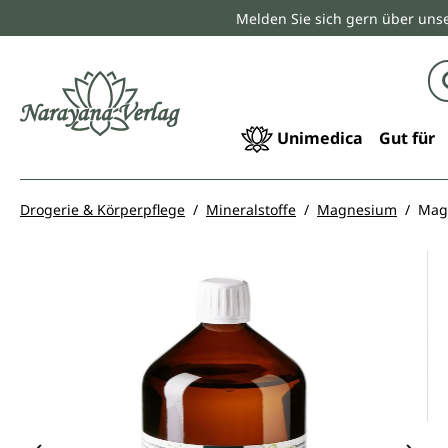
Melden Sie sich gern über unse
springen
Zur Hauptnavigation springen
Unimedica
Gut für
Drogerie & Körperpflege
Mineralstoffe
Magnesium
Magn
Bildergalerie überspringen