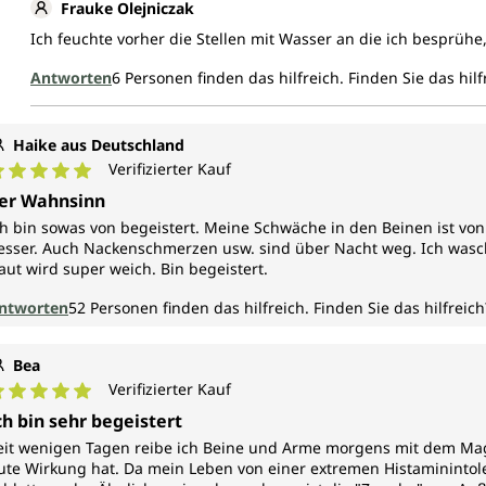
Frauke Olejniczak
Ich feuchte vorher die Stellen mit Wasser an die ich besprühe,
Antworten
6
Personen finden das hilfreich.
Finden Sie das hilf
Haike aus Deutschland
Verifizierter Kauf
urchschnittliche Bewertung von 5 von 5 Sternen
er Wahnsinn
ch bin sowas von begeistert. Meine Schwäche in den Beinen ist vo
esser. Auch Nackenschmerzen usw. sind über Nacht weg. Ich wasch
aut wird super weich. Bin begeistert.
ntworten
52
Personen finden das hilfreich.
Finden Sie das hilfreich
Bea
Verifizierter Kauf
urchschnittliche Bewertung von 5 von 5 Sternen
ch bin sehr begeistert
eit wenigen Tagen reibe ich Beine und Arme morgens mit dem Magn
ute Wirkung hat. Da mein Leben von einer extremen Histaminintol