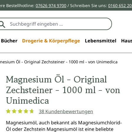
re Bestellhotline:
07626 974 9700
/ Schreiben Sie uns:
0160 652 2
Bücher
Drogerie & Körperpflege
Lebensmittel
Haus
esium Öl - Original Zechsteiner - 1000 ml - von Unimedica
Magnesium Öl - Original
Zechsteiner - 1000 ml - von
Unimedica
38 Kundenbewertungen
Durchschnittliche Bewertung von 4.7 von 5 Sternen
Magnesiumöl, auch bekannt als Magnesiumchlorid-
Öl oder Zechstein Magnesiumöl ist eine beliebte