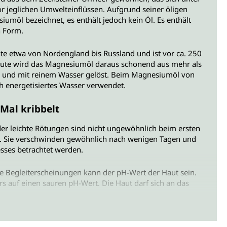
or jeglichen Umwelteinflüssen. Aufgrund seiner öligen
iumöl bezeichnet, es enthält jedoch kein Öl. Es enthält
n Form.
te etwa von Nordengland bis Russland und ist vor ca. 250
eute wird das Magnesiumöl daraus schonend aus mehr als
 und mit reinem Wasser gelöst. Beim Magnesiumöl von
h energetisiertes Wasser verwendet.
Mal kribbelt
er leichte Rötungen sind nicht ungewöhnlich beim ersten
Sie verschwinden gewöhnlich nach wenigen Tagen und
esses betrachtet werden.
 Begleiterscheinungen kann der pH-Wert der Haut sein.
 auf einen sauren pH-Wert. Die Haut darf sich an das
Haut schrittweise an das Magnesiumöl