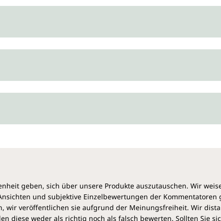
Zur langsamen Gewöhnung de
Verfügung:
Variante 1:
Entweder kann da
nach der Anwendung von de
dann die Verweildauer des Ma
Haut an das Magnesiumöl ge
Variante 2:
Oder das gesätti
klarem, frischem Wasser verd
und die Haut reagiert weniger
Vorgehensweise ratsam. Bei
allerdings die aufzutragend
beabsichtigten Effekt zu errei
Original Zechsteiner Magnesiu
besonders wohltuend bei bea
heit geben, sich über unsere Produkte auszutauschen. Wir weis
Betätigung.
e Ansichten und subjektive Einzelbewertungen der Kommentatoren
 wir veröffentlichen sie aufgrund der Meinungsfreiheit. Wir dist
100 % naturrein und 
diese weder als richtig noch als falsch bewerten. Sollten Sie si