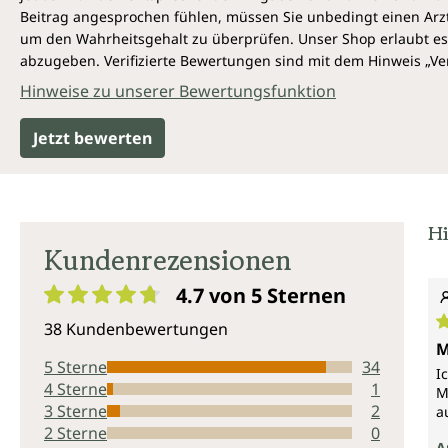
Beitrag angesprochen fühlen, müssen Sie unbedingt einen Arzt
um den Wahrheitsgehalt zu überprüfen. Unser Shop erlaubt es 
abzugeben. Verifizierte Bewertungen sind mit dem Hinweis „Ver
Hinweise zu unserer Bewertungsfunktion
Jetzt bewerten
Hi
Kundenrezensionen
4.7 von 5
Sternen
Durchschnittliche Bewertung von 4.7 von 5 Sternen
38 Kundenbewertungen
D
M
5 Sterne
34
I
4 Sterne
1
M
3 Sterne
2
a
2 Sterne
0
A