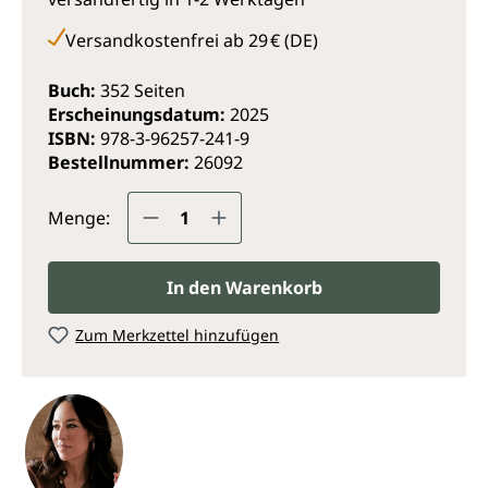
Rezepte, die Sie vom herzhaften Frühstück bis zum
genussvollen, geselligen Abendessen lecker durch
Versandkostenfrei ab 29 € (DE)
den Tag geleiten. Genießen Sie Brote, Suppen,
Beilagen, Desserts, Getränke und Hauptspeisen-
Buch:
352 Seiten
Highlights wie:
Erscheinungsdatum:
2025
ISBN:
978-3-96257-241-9
Pilz-Gruyère-Quiche
Bestellnummer:
26092
French Silk Pie
Meeresfrüchte-Gumbo
Produkt Anzahl: Gib den gewünsc
Menge:
Kürbis-Frischkäse-Brot
Zitronen-Lavendel-Tarte
In den Warenkorb
Guten Appetit!
Zum Merkzettel hinzufügen