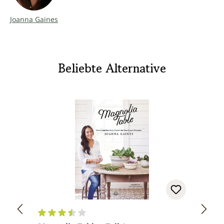
Joanna Gaines
Beliebte Alternative
Durchschnittliche Bewertung von 3.6 von 5 Ster
Durch