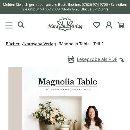
Melden Sie sich gern über unsere Bestellhotline:
07626 974 9700
/ Schreiben
alt springen
Sie uns:
0160 652 2038
(Mo-Fr 8-20 Uhr, Sa 8-12 Uhr)
Du hast 0 Pr
Bücher
Narayana Verlag
Magnolia Table - Teil 2
Leseprobe als PDF
Bildergalerie überspringen