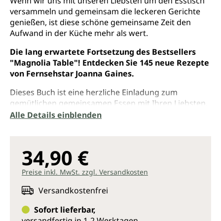
Wenn wir uns mit unseren Liebsten um den Esstisch
versammeln und gemeinsam die leckeren Gerichte
genießen, ist diese schöne gemeinsame Zeit den
Aufwand in der Küche mehr als wert.
Die lang erwartete Fortsetzung des Bestsellers
"Magnolia Table"! Entdecken Sie 145 neue Rezepte
von Fernsehstar Joanna Gaines.
Dieses Buch ist eine herzliche Einladung zum
gemütlichen gemeinsamen Essen mit Ihren Liebsten.
Alle Details einblenden
Die wunderbaren Gerichte sind perfekt darauf
abgestimmt, ein gemütliches Miteinander kulinarisch
abzurunden. Verwöhnen Sie Ihre Familie, Gäste und
34,90 €
sich selbst mit erprobten, beliebten Rezepten aus
dem Restaurant und Café der Autorin! Die
Preise inkl. MwSt. zzgl. Versandkosten
wunderschönen Fotografien regen den Appetit an
und inspirieren zu eigenen schönen Dekorationen
Versandkostenfrei
und Arrangements.
Sofort lieferbar,
Probieren Sie die herrlichen und liebevoll kreierten
versandfertig in 1-2 Werktagen