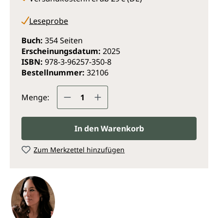
sie
Magnolia
, ein Unternehmen, das sich der
Schaffung schöner und funktionaler Wohnräume
Leseprobe
widmet. Mit
Magnolia Table
bringt sie ihre Liebe zum
Essen und zur Familie in die Küchen von Fans auf der
Buch:
354 Seiten
ganzen Welt.
Erscheinungsdatum:
2025
ISBN:
978-3-96257-350-8
Bestellnummer:
32106
Produkt Anzahl: Gib den gewünsc
Menge:
In den Warenkorb
Zum Merkzettel hinzufügen