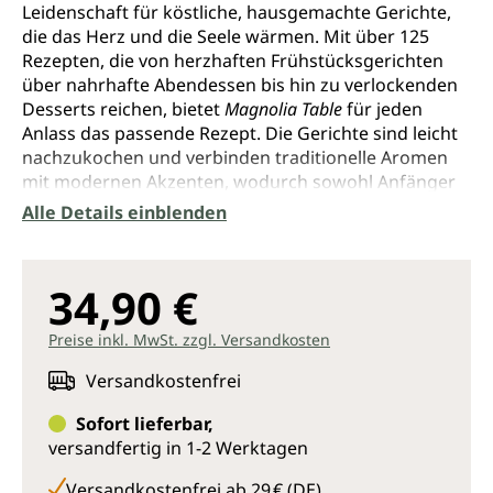
Leidenschaft für köstliche, hausgemachte Gerichte,
die das Herz und die Seele wärmen. Mit über 125
Rezepten, die von herzhaften Frühstücksgerichten
über nahrhafte Abendessen bis hin zu verlockenden
Desserts reichen, bietet
Magnolia Table
für jeden
Anlass das passende Rezept. Die Gerichte sind leicht
nachzukochen und verbinden traditionelle Aromen
mit modernen Akzenten, wodurch sowohl Anfänger
als auch erfahrene Köche inspiriert werden.
Alle Details einblenden
Die persönlichen Geschichten und Anekdoten, die
jedes Rezept begleiten, geben dem Leser einen tiefen
Einblick in Joannas Leben und ihre Familie. Diese
34,90 €
Erzählungen machen das Buch zu einer emotionalen
Reise, die das Kochen zu einem gemeinschaftlichen
Preise inkl. MwSt. zzgl. Versandkosten
und verbindenden Erlebnis macht. Joanna betont die
Bedeutung von gemeinsamen Mahlzeiten und zeigt,
Versandkostenfrei
wie wichtig es ist, Zeit mit den Liebsten zu verbringen.
Joanna Gaines ist eine gefeierte Autorin, Designerin
Sofort lieferbar,
und TV-Persönlichkeit, bekannt aus der Show
versandfertig in 1-2 Werktagen
Fixer
Upper
. Zusammen mit ihrem Ehemann Chip betreibt
Versandkostenfrei ab 29 € (DE)