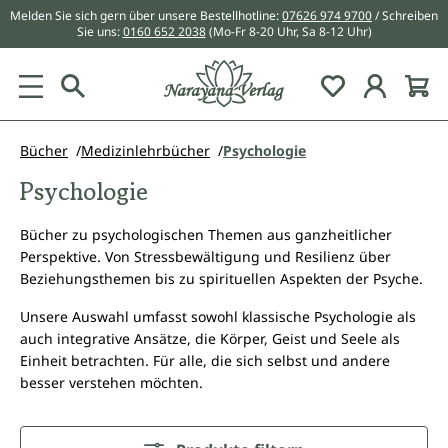
Melden Sie sich gern über unsere Bestellhotline:
07626 974 9700
/ Schreiben
alt springen
Sie uns:
0160 652 2038
(Mo-Fr 8-20 Uhr, Sa 8-12 Uhr)
Du hast 0 Pr
Bücher
Medizinlehrbücher
Psychologie
Psychologie
Bücher zu psychologischen Themen aus ganzheitlicher
Perspektive. Von Stressbewältigung und Resilienz über
Beziehungsthemen bis zu spirituellen Aspekten der Psyche.
Unsere Auswahl umfasst sowohl klassische Psychologie als
auch integrative Ansätze, die Körper, Geist und Seele als
Einheit betrachten. Für alle, die sich selbst und andere
besser verstehen möchten.