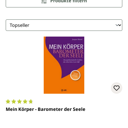
Produkte filtern
Durchschnittliche Bewertung von 4.8 von 5 Sternen
Mein Körper - Barometer der Seele