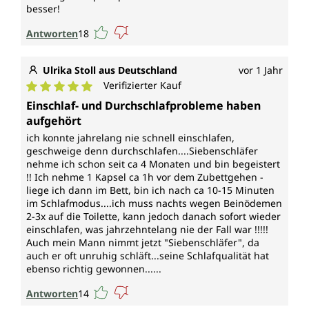
besser!
Antworten
18
Ulrika Stoll aus Deutschland
vor 1 Jahr
Verifizierter Kauf
Durchschnittliche Bewertung von 5 von 5 Sternen
Einschlaf- und Durchschlafprobleme haben
aufgehört
ich konnte jahrelang nie schnell einschlafen,
geschweige denn durchschlafen....Siebenschläfer
nehme ich schon seit ca 4 Monaten und bin begeistert
!! Ich nehme 1 Kapsel ca 1h vor dem Zubettgehen -
liege ich dann im Bett, bin ich nach ca 10-15 Minuten
im Schlafmodus....ich muss nachts wegen Beinödemen
2-3x auf die Toilette, kann jedoch danach sofort wieder
einschlafen, was jahrzehntelang nie der Fall war !!!!!
Auch mein Mann nimmt jetzt "Siebenschläfer", da
auch er oft unruhig schläft...seine Schlafqualität hat
ebenso richtig gewonnen......
Antworten
14