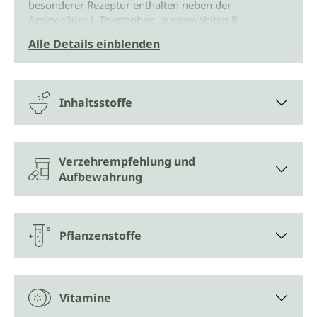
besonderer Rezeptur enthalten neben der
Aminosäure L-Tryptophan, ausgewählten B-
Vitaminen und hochwertigen Pflanzenextrakten
Alle Details einblenden
Melatonin*, auch bekannt als Schlaf-Hormon. Denn
Melatonin trägt dazu bei, die Einschlafzeit zu
verkürzen. Diese positive Wirkung stellt sich ein,
wenn kurz vor dem Schlafengehen 1 mg Melatonin
Inhaltsstoffe
aufgenommen wird.
7 Inhaltsstoffe in einer Kapsel vereint
Verzehrempfehlung und
Die veganen Siebenschläfer-Kapseln von Unimedica
Aufbewahrung
sind mit 1 mg Melatonin pro Kapsel hochdosiert.
Bereichert wird die einzigartige Komposition zudem
durch die Vitamine B6, Folsäure und B12, die
essentielle Aminosäure Tryptophan und durch die im
Pflanzenstoffe
Ayurveda geschätzten Pflanzen Brahmi und
Ashwagandha in Bio-Qualität.
Das „Schlaf"-Hormon
Melatonin
wird in der
Vitamine
Zirbeldrüse (im Zwischenhirn) aus Serotonin