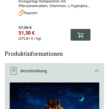
Einzigartige Komposition mit
Nahru
Unimedica
Pflanzenextrakten, Vitaminen, L-Tryptophan
neues 
und Melatonin
prakti
Kapseln
Ta
Verkaufspreis:
57,00 €
Regulärer Preis:
Regul
51,30 €
8,00
(275,81 € / kg)
(59,26 
Produktinformationen
Beschreibung