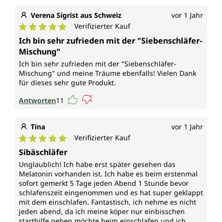
Verena Sigrist aus Schweiz
vor 1 Jahr
Verifizierter Kauf
Durchschnittliche Bewertung von 5 von 5 Sternen
Ich bin sehr zufrieden mit der "Siebenschläfer-
Mischung"
Ich bin sehr zufrieden mit der "Siebenschläfer-
Mischung" und meine Träume ebenfalls! Vielen Dank
für dieses sehr gute Produkt.
Antworten
11
Tina
vor 1 Jahr
Verifizierter Kauf
Durchschnittliche Bewertung von 5 von 5 Sternen
Sibäschläfer
Unglaublich! Ich habe erst später gesehen das
Melatonin vorhanden ist. Ich habe es beim erstenmal
sofort gemerkt 5 Tage jeden Abend 1 Stunde bevor
schlafenszeit eingenommen und es hat super geklappt
mit dem einschlafen. Fantastisch, ich nehme es nicht
jeden abend, da ich meine köper nur einbisschen
starthilfe geben möchte beim einschlafen und ich