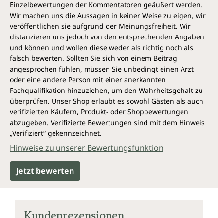
Die Vitamine
B6
(Pyridoxin),
B9
(Folsäure) und
B12
Einzelbewertungen der Kommentatoren geäußert werden.
(Cobalamin) tragen zu einer normalen Funktion der
Wir machen uns die Aussagen in keiner Weise zu eigen, wir
Psyche bei. Vitamin B6 und B12 tragen zu einer
veröffentlichen sie aufgrund der Meinungsfreiheit. Wir
normalen Funktion des Nervensystems bei.
distanzieren uns jedoch von den entsprechenden Angaben
und können und wollen diese weder als richtig noch als
Bio Brahmi
(Bacopa monnieri) ist auch als "Kleines
falsch bewerten. Sollten Sie sich von einem Beitrag
Fettblatt" bekannt. Es gehört zu den
angesprochen fühlen, müssen Sie unbedingt einen Arzt
Wegerichgewächsen und spielt eine zentrale Rolle in
oder eine andere Person mit einer anerkannten
der ayurvedischen Tradition. Diese Pflanze findet sich
Fachqualifikation hinzuziehen, um den Wahrheitsgehalt zu
hauptsächlich in tropischen und subtropischen
überprüfen. Unser Shop erlaubt es sowohl Gästen als auch
Regionen und ist reich an wertvollen Inhaltsstoffen.
verifizierten Käufern, Produkt- oder Shopbewertungen
Zu diesen zählen Flavonoide und Saponine sowie
abzugeben. Verifizierte Bewertungen sind mit dem Hinweis
Phytosterine und das spezifische Brahmin, welches
„Verifiziert“ gekennzeichnet.
dem Brahmi seine einzigartigen Eigenschaften
verleiht. Für die Siebenschläfer-Kapseln von
Hinweise zu unserer Bewertungsfunktion
Unimedica wird Brahmi aus kontrolliert
biologischem Anbau schonend pulverisiert. So
Jetzt bewerten
bleiben die wertvollen Pflanzenstoffe erhalten.
Das gilt ebenso für den verwendeten biologischen
Ashwagandha-Extrakt.
Ashwagandha
ist ebenso ein
Kundenrezensionen