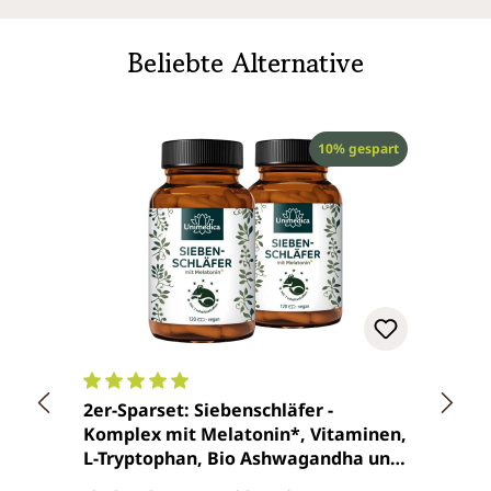
Beliebte Alternative
Rabatt
10% gespart
Durchschnittliche Bewertung von 5 von 5 Sterne
Durch
2er-Sparset: Siebenschläfer -
Nacht
Komplex mit Melatonin*, Vitaminen,
180 T
L-Tryptophan, Bio Ashwagandha und
Bio Brahmi - 2 x 120 Kapseln - von