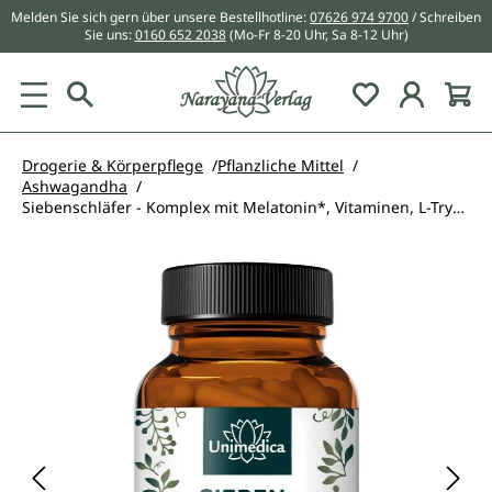
Melden Sie sich gern über unsere Bestellhotline:
07626 974 9700
/ Schreiben
alt springen
Sie uns:
0160 652 2038
(Mo-Fr 8-20 Uhr, Sa 8-12 Uhr)
Du hast 0 Pr
Drogerie & Körperpflege
Pflanzliche Mittel
Ashwagandha
Siebenschläfer - Komplex mit Melatonin*, Vitaminen, L-Tryptophan, Bio Ashwagandha und Bio Brahmi - 120 Kapseln - von Unimedica
Bildergalerie überspringen