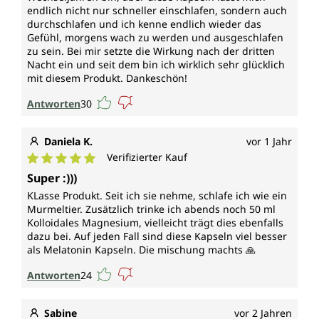
Vitamin B9 (Folat, Folsäure)
endlich nicht nur schneller einschlafen, sondern auch
durchschlafen und ich kenne endlich wieder das
Gefühl, morgens wach zu werden und ausgeschlafen
trägt bei zur normalen psychischen Funktion, zur
zu sein. Bei mir setzte die Wirkung nach der dritten
Verringerung von Müdigkeit und Ermüdung, zum
Nacht ein und seit dem bin ich wirklich sehr glücklich
Wachstum des mütterlichen Gewebes während der
mit diesem Produkt. Dankeschön!
Schwangerschaft, zur normalen
Aminosäuresynthese, zur normalen Blutbildung,
Antworten
30
zum normalen Homocystein-Stoffwechsel, zur
normalen Funktion des Immunsystems und hat eine
Daniela K.
vor 1 Jahr
Funktion bei der Zellteilung.
Verifizierter Kauf
Durchschnittliche Bewertung von 5 von 5 Sternen
Vitamin B12 (Cobalamin)
Super :)))
KLasse Produkt. Seit ich sie nehme, schlafe ich wie ein
trägt bei zum normalen Energiestoffwechsel, zur
Murmeltier. Zusätzlich trinke ich abends noch 50 ml
normalen psychischen Funktion, zur normalen
Kolloidales Magnesium, vielleicht trägt dies ebenfalls
Funktion des Nervensystems, zur Verringerung von
dazu bei. Auf jeden Fall sind diese Kapseln viel besser
als Melatonin Kapseln. Die mischung machts 🙏
Müdigkeit und Ermüdung, zum normalen
Homocystein-Stoffwechsel, zur normalen Bildung
Antworten
24
roter Blutkörperchen, zur normalen Funktion des
Immunsystems und hat eine Funktion bei der
Zellteilung.
Sabine
vor 2 Jahren