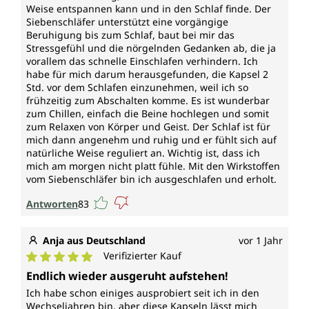
Weise entspannen kann und in den Schlaf finde. Der
Wirkungsspektrum*
Siebenschläfer unterstützt eine vorgängige
Beruhigung bis zum Schlaf, baut bei mir das
Melatonin
Stressgefühl und die nörgelnden Gedanken ab, die ja
vorallem das schnelle Einschlafen verhindern. Ich
trägt dazu bei, die Einschlafzeit zu verkürzen. Die
habe für mich darum herausgefunden, die Kapsel 2
positive Wirkung stellt sich ein, wenn kurz vor dem
Std. vor dem Schlafen einzunehmen, weil ich so
Schlafengehen 1 mg Melatonin aufgenommen wird.
frühzeitig zum Abschalten komme. Es ist wunderbar
zum Chillen, einfach die Beine hochlegen und somit
zum Relaxen von Körper und Geist. Der Schlaf ist für
Vitamin B6 (Pyridoxin)
mich dann angenehm und ruhig und er fühlt sich auf
natürliche Weise reguliert an. Wichtig ist, dass ich
trägt bei zur Verringerung von Müdigkeit und
mich am morgen nicht platt fühle. Mit den Wirkstoffen
Ermüdung, zur Regulierung der Hormontätigkeit, zur
vom Siebenschläfer bin ich ausgeschlafen und erholt.
normalen psychischen Funktion, zur normalen
Cystein-Synthese, zum normalen
Antworten
83
Energiestoffwechsel, zur normalen Funktion des
Nervensystems, zum normalen Homocystein-
Anja aus Deutschland
vor 1 Jahr
Stoffwechsel, zum normalen Eiweiß- und
Verifizierter Kauf
Glycogenstoffwechsel, zur normalen Bildung roter
Durchschnittliche Bewertung von 5 von 5 Sternen
Blutkörperchen, zur normalen Funktion des
Endlich wieder ausgeruht aufstehen!
Immunsystems.
Ich habe schon einiges ausprobiert seit ich in den
Wechseljahren bin, aber diese Kapseln lässt mich