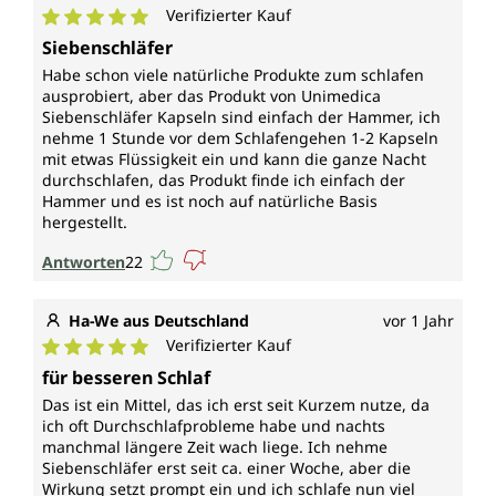
Verifizierter Kauf
* Durch die Europäische Behörde für
Durchschnittliche Bewertung von 5 von 5 Sternen
Siebenschläfer
Lebensmittelsicherheit zugelassene
Habe schon viele natürliche Produkte zum schlafen
gesundheitsbezogene Angaben.
ausprobiert, aber das Produkt von Unimedica
Siebenschläfer Kapseln sind einfach der Hammer, ich
Jedes Braunglas enthält 120 Kapseln. Das entspricht
nehme 1 Stunde vor dem Schlafengehen 1-2 Kapseln
einem 4-Monatsvorrat.
mit etwas Flüssigkeit ein und kann die ganze Nacht
durchschlafen, das Produkt finde ich einfach der
Hammer und es ist noch auf natürliche Basis
Vegan und ohne folgende Zusatzstoffe
hergestellt.
Vegane Kapselhülle aus reiner pflanzlicher Cellulose
Antworten
22
(HPMC), frei von Carrageen und PEG.
Ha-We aus Deutschland
vor 1 Jahr
Siebenschläfer*-Kapseln von Unimedica sind,
entsprechend gesetzlicher Vorgaben, frei von
Verifizierter Kauf
Durchschnittliche Bewertung von 5 von 5 Sternen
Zusätzen wie Konservierungsstoffen, Farbstoffen,
für besseren Schlaf
Stabilisatoren, Trennmittel wie Magnesiumstearat
Das ist ein Mittel, das ich erst seit Kurzem nutze, da
sowie ohne Gentechnik, laktosefrei und vegan.
ich oft Durchschlafprobleme habe und nachts
manchmal längere Zeit wach liege. Ich nehme
Siebenschläfer erst seit ca. einer Woche, aber die
Wirkung setzt prompt ein und ich schlafe nun viel