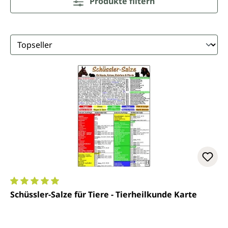
Produkte filtern
Durchschnittliche Bewertung von 5 von 5 Sternen
Schüssler-Salze für Tiere - Tierheilkunde Karte