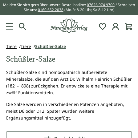
Melden Sie sich gern über unsere Bestellhotline:
07626 974 9700
/ Schreiben
alt springen
Sie uns:
0160 652 2038
(Mo-Fr 8-20 Uhr, Sa 8-12 Uhr)
Du hast 0 Pr
Tiere
Tiere
Schüßler-Salze
Schüßler-Salze
Schüßler-Salze sind homöopathisch aufbereitete
Mineralsalze, die auf den Arzt Dr. Wilhelm Heinrich Schüßler
(1821-1898) zurückgehen. Er entwickelte eine Therapie mit
zwölf Funktionsmitteln.
Die Salze werden in verschiedenen Potenzen angeboten,
meist D6 oder D12. Später wurden weitere
Ergänzungsmittel hinzugefügt.