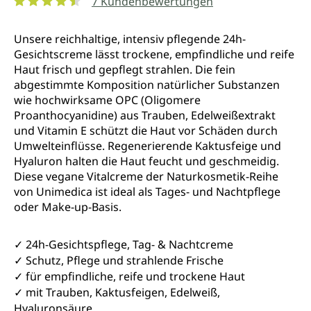
7 Kundenbewertungen
Durchschnittliche Bewertung von 4.5 von 5 Sternen
Unsere reichhaltige, intensiv pflegende 24h-
Gesichtscreme lässt trockene, empfindliche und reife
Haut frisch und gepflegt strahlen. Die fein
abgestimmte Komposition natürlicher Substanzen
wie hochwirksame OPC (Oligomere
Proanthocyanidine) aus Trauben, Edelweißextrakt
und Vitamin E schützt die Haut vor Schäden durch
Umwelteinflüsse. Regenerierende Kaktusfeige und
Hyaluron halten die Haut feucht und geschmeidig.
Diese vegane Vitalcreme der Naturkosmetik-Reihe
von Unimedica ist ideal als Tages- und Nachtpflege
oder Make-up-Basis.
✓
24h-Gesichtspflege, Tag- & Nachtcreme
✓
Schutz, Pflege und strahlende Frische
✓
für empfindliche, reife und trockene Haut
✓
mit Trauben, Kaktusfeigen, Edelweiß,
Hyaluronsäure