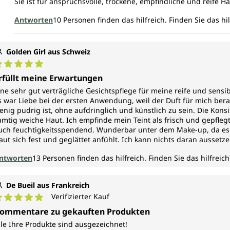
Sie ist für anspruchsvolle, trockene, empfindliche und reife Ha
Antworten
10
Personen finden das hilfreich.
Finden Sie das hil
Golden Girl aus Schweiz
urchschnittliche Bewertung von 5 von 5 Sternen
rfüllt meine Erwartungen
ine sehr gut verträgliche Gesichtspflege für meine reife und sensib
s war Liebe bei der ersten Anwendung, weil der Duft für mich berau
enig pudrig ist, ohne aufdringlich und künstlich zu sein. Die Konsist
amtig weiche Haut. Ich empfinde mein Teint als frisch und gepflegt
uch feuchtigkeitsspendend. Wunderbar unter dem Make-up, da es kei
aut sich fest und geglättet anfühlt. Ich kann nichts daran ausse
ntworten
13
Personen finden das hilfreich.
Finden Sie das hilfreich
De Bueil aus Frankreich
Verifizierter Kauf
urchschnittliche Bewertung von 5 von 5 Sternen
ommentare zu gekauften Produkten
lle Ihre Produkte sind ausgezeichnet!