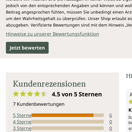
jedoch von den entsprechenden Angaben und können und wollen 
Beitrag angesprochen fühlen, müssen Sie unbedingt einen Arzt
um den Wahrheitsgehalt zu überprüfen. Unser Shop erlaubt es 
abzugeben. Verifizierte Bewertungen sind mit dem Hinweis „Ver
Hinweise zu unserer Bewertungsfunktion
Jetzt bewerten
Hi
Kundenrezensionen
4.5 von 5
Sternen
Durchschnittliche Bewertung von 4.5 von 5 Sternen
7 Kundenbewertungen
D
K
5 Sterne
6
I
4 Sterne
0
h
3 Sterne
0
s