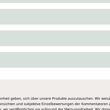
Hautbild.
Umfassende Pflege u
OPC-haltiges Traubenfruchtwa
Proanthocyanidine),
die die R
einbringen
. Vitamin E und Vi
ergänzend
vor vorzeitigen Al
traditionellen Verwendung in 
eingesetzt. Kaltgepresstes Kak
Hautbarriere geschmeidig ha
frisches Erscheinungsbild der
abgestimmt und zielt auf ein 
Pflanzenpower – auß
Die pflanzlichen Substanzen 
Ernährung geschätzt werden:
Vera, Heidelbeeren und Cranb
heit geben, sich über unsere Produkte auszutauschen. Wir weis
Pflanzenstoffe und Antioxid
e Ansichten und subjektive Einzelbewertungen der Kommentatoren
insgesamt zusätzlich zu unter
 wir veröffentlichen sie aufgrund der Meinungsfreiheit. Wir dist