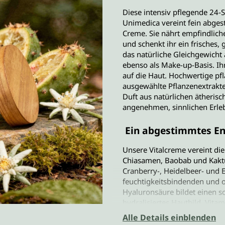
Diese intensiv pflegende 24-
Unimedica vereint fein abgest
Creme. Sie nährt empfindliche
und schenkt ihr ein frisches,
das natürliche Gleichgewicht
ebenso als Make-up-Basis. Ihr
auf die Haut. Hochwertige pfl
ausgewählte Pflanzenextrakte
Duft aus natürlichen ätheris
angenehmen, sinnlichen Erleb
Ein abgestimmtes En
Unsere Vitalcreme vereint die
Chiasamen, Baobab und Kaktu
Cranberry-, Heidelbeer- und 
feuchtigkeitsbindenden und
Hyaluronsäure bildet einen s
hydralisiertes Hautbild. Vitam
zusätzlich den Zellschutz. Di
Alle Details einblenden
Hautpflegemittel) und Cupuaç