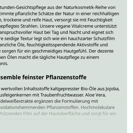
Stunden-Gesichtspflege aus der Naturkosmetik-Reihe von
immte pflanzliche Schätze der Natur in einer reichhaltigen
, trockene und reife Haut, versorgt sie mit Feuchtigkeit
 gepflegtes Strahlen. Unsere vegane Vitalcreme unterstützt
 anspruchsvoller Haut bei Tag und Nacht und eignet sich
e seidige Textur legt sich wie ein hauchzarter Schutzfilm
anzliche Öle, feuchtigkeitsspendende Aktivstoffe und
 sorgen für ein geschmeidiges Hautgefühl. Der dezente
chen Ölen macht die tägliche Hautpflege zu einem
nis.
semble feinster Pflanzenstoffe
 wertvollen Inhaltsstoffe kaltgepresster Bio-Öle aus Jojoba,
sfeigenkernen mit Traubenfruchtwasser. Aloe Vera,
Edelweißextrakte ergänzen die Formulierung mit
 oxidationshemmenden Pflanzenstoffen. Hochmolekulare
chützenden Film auf der Hautoberfläche und sorgt für ein
in C in stabilisierter Form und Vitamin E unterstützen
e Kombination wertvoller Emollients (pflanzliche
u-Butter sorgt für Geschmeidigkeit und ein gepflegtes