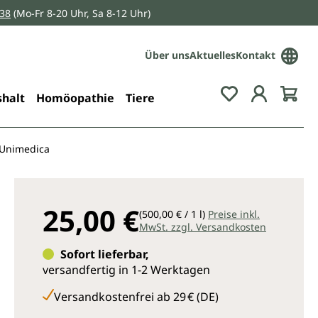
038
(Mo-Fr 8-20 Uhr, Sa 8-12 Uhr)
Über uns
Aktuelles
Kontakt
Du hast 0 Pro
halt
Homöopathie
Tiere
 Unimedica
25,00 €
(500,00 € / 1 l)
Preise inkl.
MwSt. zzgl. Versandkosten
Sofort lieferbar,
versandfertig in 1-2 Werktagen
Versandkostenfrei ab 29 € (DE)