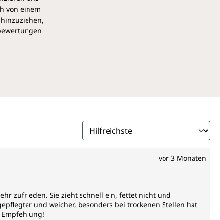
und Gemüse in Verbindung mit hochwertigen nativen,
ch von einem
 empfehlenswert.
 hinzuziehen,
pbewertungen
creme zu empfehlen ist
 unterstützt anspruchsvolle, trockene, empfindliche und
 und abends nach der Gesichtsreinigung gleichmäßig auf
ufgetragen. Sanft einmassieren, bis sie vollständig
ige Textur versorgt die Haut intensiv mit Feuchtigkeit und
bild und verleiht Geschmeidigkeit. Die Creme eignet sich
Nachtpflege und bildet eine glatte, ebenmäßige Grundlage
Unimedica enthält 50 ml.
vor 3 Monaten
hr zufrieden. Sie zieht schnell ein, fettet nicht und
epflegter und weicher, besonders bei trockenen Stellen hat
e Empfehlung!