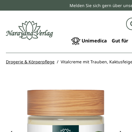
Melden Sie sich gern über unse
springen
Zur Hauptnavigation springen
Unimedica
Gut für
Drogerie & Körperpflege
Vitalcreme mit Trauben, Kaktusfeig
Bildergalerie überspringen