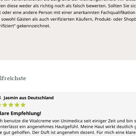
Weintrauben, Zitrusfrüchte 
diese weder als richtig noch als falsch bewerten. Sollten Sie si
kaltgepressten Pflanzenölen
 oder eine andere Person mit einer anerkannten Fachqualifikation
sowohl Gästen als auch verifizierten Käufern, Produkt- oder Sho
Für wen unsere Vital
ifiziert“ gekennzeichnet.
Die Vitalcreme von Unimedica
reife Haut. Sie wird morgens
Gesicht, Hals und Dekolleté a
eingezogen ist. Ihre reichhalt
Nährstoffen, glättet das Haut
hervorragend als Tages- wie 
für Make-up.
lfreichste
Jeder Tiegel Vitalcreme von 
Jasmin aus Deutschland
urchschnittliche Bewertung von 5 von 5 Sternen
lare Empfehlung!
ch benutze die Vitalcreme von Unimedica seit einiger Zeit und bin se
interlässt ein angenehmes Hautgefühl. Meine Haut wirkt deutlich g
ie gut geholfen. Der Duft ist angenehm dezent. Für mich eine klar