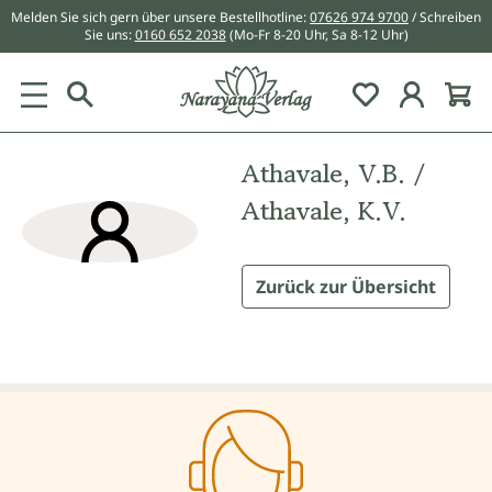
Melden Sie sich gern über unsere Bestellhotline:
07626 974 9700
/ Schreiben
alt springen
Sie uns:
0160 652 2038
(Mo-Fr 8-20 Uhr, Sa 8-12 Uhr)
Du hast 0 Pr
Athavale, V.B. /
Athavale, K.V.
Zurück zur Übersicht