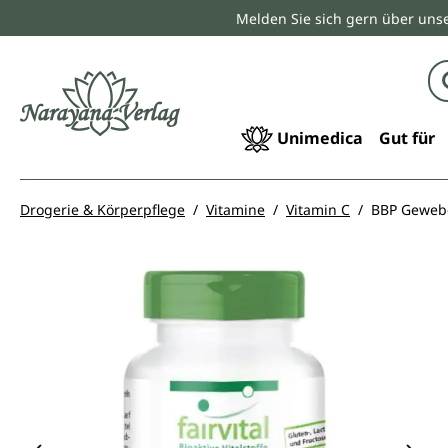
Melden Sie sich gern über unse
springen
Zur Hauptnavigation springen
Unimedica
Gut für
Drogerie & Körperpflege
Vitamine
Vitamin C
BBP Gewebe 
Bildergalerie überspringen