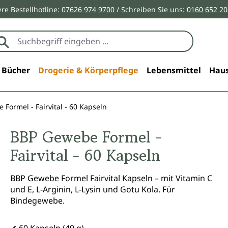
re Bestellhotline:
07626 974 9700
/ Schreiben Sie uns:
0160 652 2
Bücher
Drogerie & Körperpflege
Lebensmittel
Haus
Formel - Fairvital - 60 Kapseln
BBP Gewebe Formel -
Fairvital - 60 Kapseln
BBP Gewebe Formel Fairvital Kapseln – mit Vitamin C
und E, L-Arginin, L-Lysin und Gotu Kola. Für
Bindegewebe.
✔ 60 Kapseln (49 g)