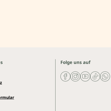
es
Folge uns auf
z
ormular