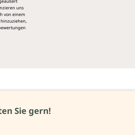
 geäußert
anzieren uns
ch von einem
 hinzuziehen,
pbewertungen
en Sie gern!