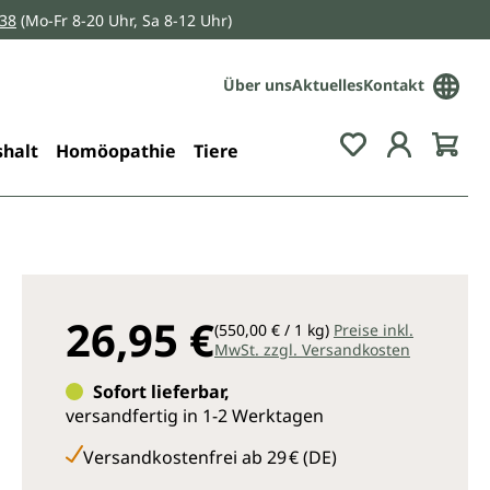
038
(Mo-Fr 8-20 Uhr, Sa 8-12 Uhr)
Über uns
Aktuelles
Kontakt
Du hast 0 Pro
halt
Homöopathie
Tiere
26,95 €
(550,00 € / 1 kg)
Preise inkl.
MwSt. zzgl. Versandkosten
Sofort lieferbar,
versandfertig in 1-2 Werktagen
Versandkostenfrei ab 29 € (DE)