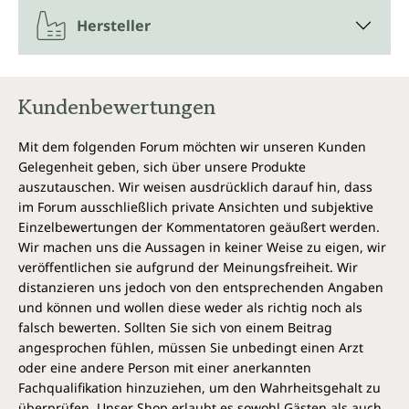
die Blüten und das Kraut als auch das Öl aus den
Hersteller
Samen eine Rolle. Die Pflanzenteile enthalten viele
wertvolle Inhaltsstoffe. Deshalb ist Bio Borretschöl
von Unimedica eine wertvolle Zutat in Salaten, Dips,
Smoothies oder Marinaden.
Kundenbewertungen
Wirkungsspektrum*
Mit dem folgenden Forum möchten wir unseren Kunden
Gelegenheit geben, sich über unsere Produkte
Der Ersatz gesättigter Fettsäuren durch einfach
auszutauschen. Wir weisen ausdrücklich darauf hin, dass
und/oder mehrfach ungesättigte Fettsäuren in der
im Forum ausschließlich private Ansichten und subjektive
Ernährung trägt zur Aufrechterhaltung eines
Einzelbewertungen der Kommentatoren geäußert werden.
normalen Cholesterinspiegels im Blut bei.
Wir machen uns die Aussagen in keiner Weise zu eigen, wir
veröffentlichen sie aufgrund der Meinungsfreiheit. Wir
* Durch die Europäische Behörde für
distanzieren uns jedoch von den entsprechenden Angaben
Lebensmittelsicherheit zugelassene
und können und wollen diese weder als richtig noch als
gesundheitsbezogene Angaben
falsch bewerten. Sollten Sie sich von einem Beitrag
angesprochen fühlen, müssen Sie unbedingt einen Arzt
Jede Flasche Bio Borretschöl von Unimedica enthält
oder eine andere Person mit einer anerkannten
250 ml naturreines, natives, kaltgepresstes
Fachqualifikation hinzuziehen, um den Wahrheitsgehalt zu
Borretschöl aus biologischem Anbau.
überprüfen. Unser Shop erlaubt es sowohl Gästen als auch