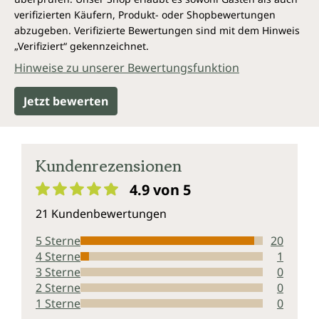
Vegan und ohne folgende Zusatzstoffe
verifizierten Käufern, Produkt- oder Shopbewertungen
abzugeben. Verifizierte Bewertungen sind mit dem Hinweis
Bio Borretschöl von Unimedica ist frei von
„Verifiziert“ gekennzeichnet.
Konservierungsstoffen, weiterhin ohne Zusätze wie
Hinweise zu unserer Bewertungsfunktion
Farbstoffe, Stabilisatoren, Trennmittel wie
Magnesiumstearat sowie ohne Gentechnik,
Jetzt bewerten
laktosefrei und vegan.
Kundenrezensionen
4.9 von 5
Durchschnittliche Bewertung von 4.9 von 5 Sternen
21 Kundenbewertungen
5 Sterne
20
4 Sterne
1
3 Sterne
0
2 Sterne
0
1 Sterne
0