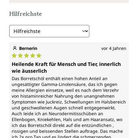
Hilfreichste
Bernerin
vor 4 Jahren
Durchschnittliche Bewertung von 5 von 5 Sternen
Heilende Kraft für Mensch und Tier, innerlich
wie äusserlich
Das Borretschöl enthält einen hohen Anteil an
ungesättigter Gamma-Linolensäure, das ich gegen
meine Allergien einsetze, weil es nach dem Verzehr
von histaminreicher Nahrung den unangnehmen
Symptomen wie Juckreiz, Schwellungen im Halsbereich
und geschwollenen Augen schnell entgegenwirkt.
Auch leide ich an Neurodermitisschüben an
Ellenbogen, Kniekehlen, Hals und am Haaransatz, wo
ich das Borretschöl direkt auf die entzündlichen ,
rissigen und beissenden Stellen auftrage. Das mache
ich 2× pro Tag und es lindert die schmerzenden