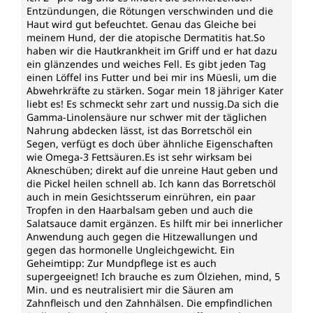
Entzündungen, die Rötungen verschwinden und die
Haut wird gut befeuchtet. Genau das Gleiche bei
meinem Hund, der die atopische Dermatitis hat.So
haben wir die Hautkrankheit im Griff und er hat dazu
ein glänzendes und weiches Fell. Es gibt jeden Tag
einen Löffel ins Futter und bei mir ins Müesli, um die
Abwehrkräfte zu stärken. Sogar mein 18 jähriger Kater
liebt es! Es schmeckt sehr zart und nussig.Da sich die
Gamma-Linolensäure nur schwer mit der täglichen
Nahrung abdecken lässt, ist das Borretschöl ein
Segen, verfügt es doch über ähnliche Eigenschaften
wie Omega-3 Fettsäuren.Es ist sehr wirksam bei
Akneschüben; direkt auf die unreine Haut geben und
die Pickel heilen schnell ab. Ich kann das Borretschöl
auch in mein Gesichtsserum einrühren, ein paar
Tropfen in den Haarbalsam geben und auch die
Salatsauce damit ergänzen. Es hilft mir bei innerlicher
Anwendung auch gegen die Hitzewallungen und
gegen das hormonelle Ungleichgewicht. Ein
Geheimtipp: Zur Mundpflege ist es auch
supergeeignet! Ich brauche es zum Ölziehen, mind, 5
Min. und es neutralisiert mir die Säuren am
Zahnfleisch und den Zahnhälsen. Die empfindlichen