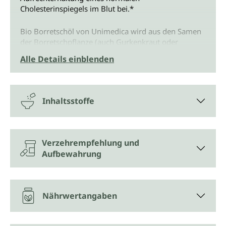
Cholesterinspiegels im Blut bei.*
Bio Borretschöl von Unimedica wird aus den Samen
der Borretschpflanze (auch Gurkenkraut oder
Kukumerkraut) gewonnen. Die Pflanzen für das Bio
Alle Details einblenden
Borretschöl von Unimedica werden unter streng
kontrolliert biologischen Bedingungen angebaut.
Nach der Ernte werden die Samen schonend
kaltgepresst. Dadurch bleiben in dem naturreinen
Inhaltsstoffe
Pflanzenöl ohne Zusätze die wertvollen Inhaltsstoffe
weitestgehend erhalten.
Borretsch gehört zu den zahlreichen Arten der
Verzehrempfehlung und
Raublattgewächse. Die Pflanze stammt ursprünglich
Aufbewahrung
aus dem Mittelmeerraum und wird schon seit dem
späten Mittelalter auch in Mitteleuropa angebaut. Die
derben, behaarten Blätter haben einen
charakteristischen Gurkengeschmack.
Nährwertangaben
Borretsch wird als Gewürz mit herber Note
verwendet. In der Pflanzenheilkunde spielen sowohl