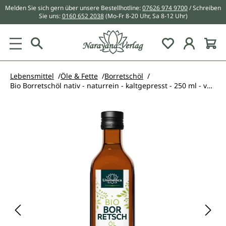
Melden Sie sich gern über unsere Bestellhotline:
07626 974 9700
/ Schreiben
alt springen
Sie uns:
0160 652 2038
(Mo-Fr 8-20 Uhr, Sa 8-12 Uhr)
Du hast 0 Pr
Lebensmittel
Öle & Fette
Borretschöl
Bio Borretschöl nativ - naturrein - kaltgepresst - 250 ml - von Unimedica
Bildergalerie überspringen