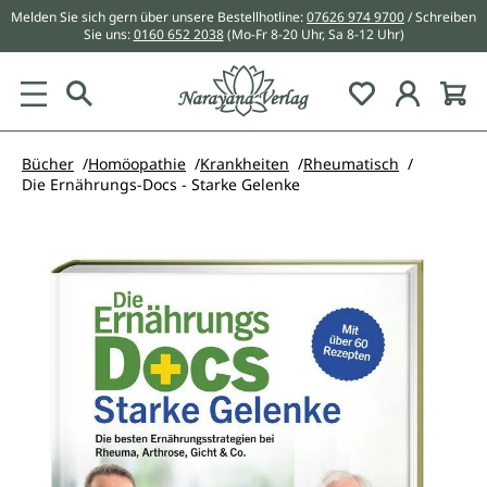
Melden Sie sich gern über unsere Bestellhotline:
07626 974 9700
/ Schreiben
alt springen
Sie uns:
0160 652 2038
(Mo-Fr 8-20 Uhr, Sa 8-12 Uhr)
Du hast 0 Pr
Bücher
Homöopathie
Krankheiten
Rheumatisch
Die Ernährungs-Docs - Starke Gelenke
Bildergalerie überspringen