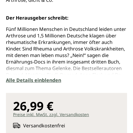
Arthrose, Gicht & Co.
Der Herausgeber schreibt:
Fünf Millionen Menschen in Deutschland leiden unter
Arthrose und 1,5 Millionen Deutsche klagen über
rheumatische Erkrankungen, immer öfter auch
Kinder. Sind Rheuma und Arthrose Volkskrankheiten,
mit denen man leben muss? „Nein!“ sagen die
Ernährungs-Docs in ihrem insgesamt dritten Buch,
diesmal zum Thema Gelenke. Die Bestsellerautoren
Dr. med. Matthias Riedl, Dr. med. Anne Fleck und Dr.
Alle Details einblenden
med. Jörn Klasen erklären in ihrem Begleitbuch zur
TV-Sendung „Die Ernährungs-Docs“, dass sich durch
eine Umstellung auf gesunde Ernährung und durch
regelmäßige Bewegung Beschwerden lindern lassen
26,99 €
und Medikamente reduziert werden können.
Des Weiteren gibt das Ärzte-Trio auf 192 bebilderten
Preise inkl. MwSt. zzgl. Versandkosten
Buchseiten wertvolle Experten-Tipps, informiert über
Versandkostenfrei
Ursachen und Verläufe der Gelenkerkrankungen, klärt