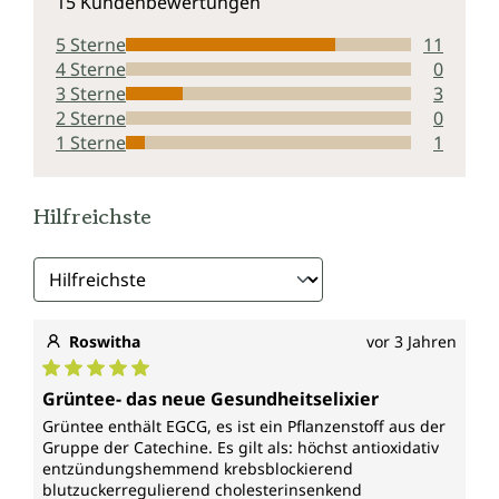
15 Kundenbewertungen
5 Sterne
11
4 Sterne
0
3 Sterne
3
2 Sterne
0
1 Sterne
1
Hilfreichste
Roswitha
vor 3 Jahren
Durchschnittliche Bewertung von 5 von 5 Sternen
Grüntee- das neue Gesundheitselixier
Grüntee enthält EGCG, es ist ein Pflanzenstoff aus der
Gruppe der Catechine. Es gilt als: höchst antioxidativ
entzündungshemmend krebsblockierend
blutzuckerregulierend cholesterinsenkend