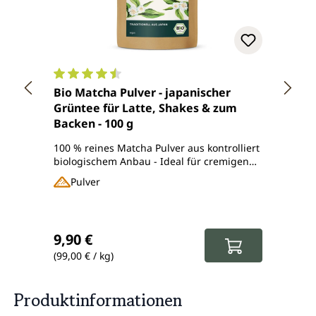
Durchschnittliche Bewertung von 4.5 von 5 Ster
Durch
Bio Matcha Pulver - japanischer
Querc
Grüntee für Latte, Shakes & zum
Kapse
Backen - 100 g
Unim
100 % reines Matcha Pulver aus kontrolliert
Nahru
biologischem Anbau - Ideal für cremigen
(Japan
Matcha Latte und mehr
Pulver
Ka
Verka
24,50
Reguläre
Regulärer Preis:
9,90 €
18,0
(99,00 € / kg)
(240,00
Produktinformationen