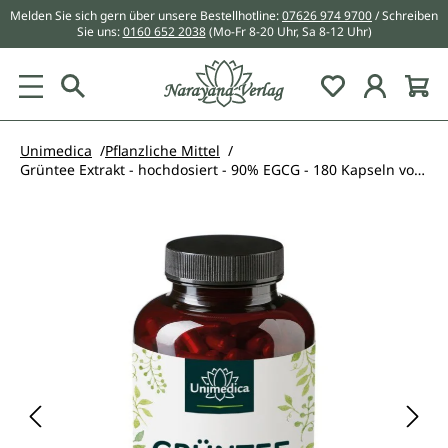
Melden Sie sich gern über unsere Bestellhotline:
07626 974 9700
/ Schreiben
alt springen
Sie uns:
0160 652 2038
(Mo-Fr 8-20 Uhr, Sa 8-12 Uhr)
Du hast 0 Pr
Unimedica
Pflanzliche Mittel
Grüntee Extrakt - hochdosiert - 90% EGCG - 180 Kapseln von Unimedica
Bildergalerie überspringen