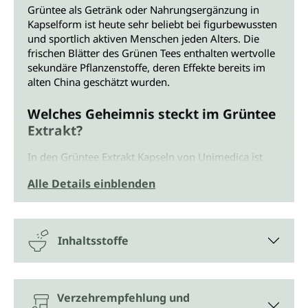
Grüntee als Getränk oder Nahrungsergänzung in
Kapselform ist heute sehr beliebt bei figurbewussten
und sportlich aktiven Menschen jeden Alters. Die
frischen Blätter des Grünen Tees enthalten wertvolle
sekundäre Pflanzenstoffe, deren Effekte bereits im
alten China geschätzt wurden.
Welches Geheimnis steckt im Grüntee
Extrakt?
In den Grüntee Extrakt Kapseln von Unimedica ist
unter anderem Epigallocatechingallat (EGCG)
Alle Details einblenden
enthalten. EGCG gehört zu den Catechinen und ist
deren biologisch aktivste Form. Um dem Körper die
Aufnahme der wertvollen sekundären Pfanzenstoffe
zusätzlich zu erleichtern, enthalten Grüntee Extrakt
Inhaltsstoffe
Kapseln von Unimedica auch einen Extrakt aus
schwarzem Pfeffer. Auch dieser enthält EGCG.
Einfache und schnelle Unterstützung
Verzehrempfehlung und
im Alltag