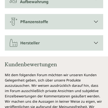
Aufbewahrung
Die frischen Blätter des Grünen Tees werden durch
schonende Verarbeitung zu Grüntee Extrakt
konzentriert. „Verpackt" in eine pflanzliche Hülle aus
Pflanzenstoffe
Zellulose lassen sich die Vorteile des Grüntee
Extrakts geschmacksneutral und unkompliziert
genießen.
Hersteller
Jedes Braunglas Grüntee Extrakt Kapseln von
Unimedica enthält 180 Kapseln. Das entspricht
einem 6-Monats-Vorrat.
Kundenbewertungen
Vegan und ohne folgende Zusatzstoffe
Mit dem folgenden Forum möchten wir unseren Kunden
Vegane Kapselhülle aus reiner pflanzlicher Cellulose
Gelegenheit geben, sich über unsere Produkte
(HPMC), frei von Carrageen und PEG. Grüntee Extrakt
auszutauschen. Wir weisen ausdrücklich darauf hin, dass
Kapseln von Unimedica sind, entsprechend
gesetzlicher Vorgaben, frei von
im Forum ausschließlich private Ansichten und subjektive
Konservierungsstoffen, weiterhin ohne Zusätze wie
Einzelbewertungen der Kommentatoren geäußert werden.
Farbstoffe, Stabilisatoren, Trennmittel wie
Wir machen uns die Aussagen in keiner Weise zu eigen, wir
Magnesiumstearat, ohne Gentechnik sowie
veröffentlichen sie aufgrund der Meinungsfreiheit. Wir