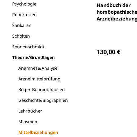
Durchschnittlich
Psychologie
Handbuch der
homöopathisch
Repertorien
Arzneibeziehun
Sankaran
Scholten
Regulärer Preis
Sonnenschmidt
130,00 €
Theorie/Grundlagen
Anamnese/Analyse
Arzneimittelprüfung
Boger-Bönninghausen
Geschichte/Biographien
Lehrbücher
Miasmen
Mittelbeziehungen