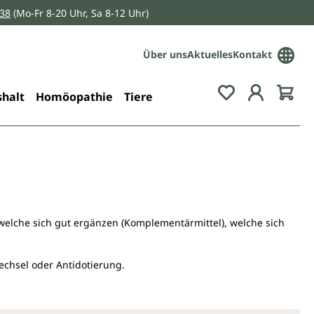
038
(Mo-Fr 8-20 Uhr, Sa 8-12 Uhr)
Über uns
Aktuelles
Kontakt
Du hast 0 Pro
halt
Homöopathie
Tiere
elche sich gut ergänzen (Komplementärmittel), welche sich
echsel oder Antidotierung.