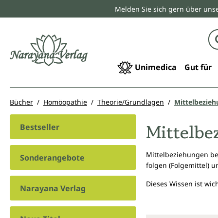
Melden Sie sich gern über unse
springen
Zur Hauptnavigation springen
Unimedica
Gut für
Bücher
Homöopathie
Theorie/Grundlagen
Mittelbezie
Mittelbe
Bestseller
Mittelbeziehungen be
Sonderangebote
folgen (Folgemittel) 
Dieses Wissen ist wic
Narayana Verlag