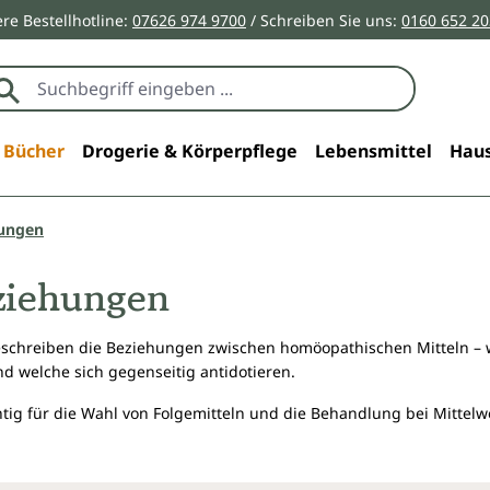
re Bestellhotline:
07626 974 9700
/ Schreiben Sie uns:
0160 652 2
Bücher
Drogerie & Körperpflege
Lebensmittel
Haus
hungen
ziehungen
schreiben die Beziehungen zwischen homöopathischen Mitteln – w
und welche sich gegenseitig antidotieren.
htig für die Wahl von Folgemitteln und die Behandlung bei Mittelw