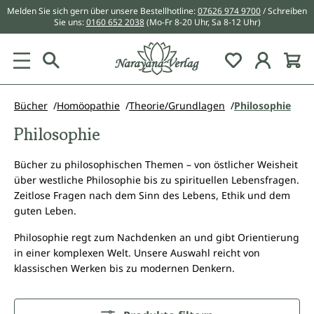
Melden Sie sich gern über unsere Bestellhotline:
07626 974 9700
/ Schreiben
alt springen
Sie uns:
0160 652 2038
(Mo-Fr 8-20 Uhr, Sa 8-12 Uhr)
Du hast 0 Pr
Bücher
Homöopathie
Theorie/Grundlagen
Philosophie
Philosophie
Bücher zu philosophischen Themen – von östlicher Weisheit
über westliche Philosophie bis zu spirituellen Lebensfragen.
Zeitlose Fragen nach dem Sinn des Lebens, Ethik und dem
guten Leben.
Philosophie regt zum Nachdenken an und gibt Orientierung
in einer komplexen Welt. Unsere Auswahl reicht von
klassischen Werken bis zu modernen Denkern.