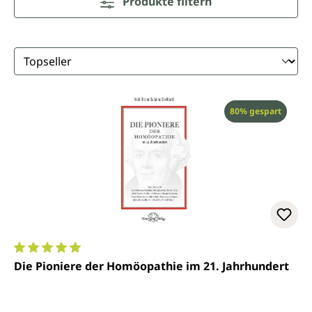
Produkte filtern
Rabatt
80% gespart
Durchschnittliche Bewertung von 5 von 5 Sternen
Die Pioniere der Homöopathie im 21. Jahrhundert