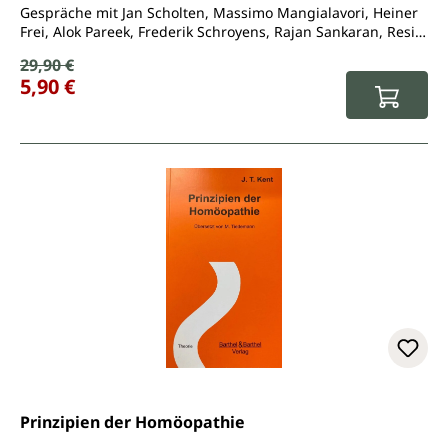
Gespräche mit Jan Scholten, Massimo Mangialavori, Heiner
Frei, Alok Pareek, Frederik Schroyens, Rajan Sankaran, Resie
Moonen, Farokh Master, Klaus von Ammon, Mahesh Gandhi,
Verkaufspreis:
29,90 €
Regulärer Preis:
Ulrich Welte, Michal Yakir...
5,90 €
Prinzipien der Homöopathie