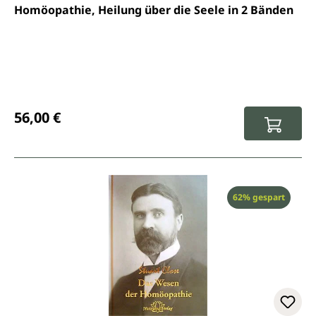
Homöopathie, Heilung über die Seele in 2 Bänden
Regulärer Preis:
56,00 €
Rabatt
62% gespart