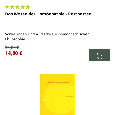
Durchschnittliche Bewertung von 5 von 5 Sternen
Das Wesen der Homöopathie - Restposten
Vorlesungen und Aufsätze zur homöopathischen
Philosophie
Verkaufspreis:
39,00 €
Regulärer Preis:
14,80 €