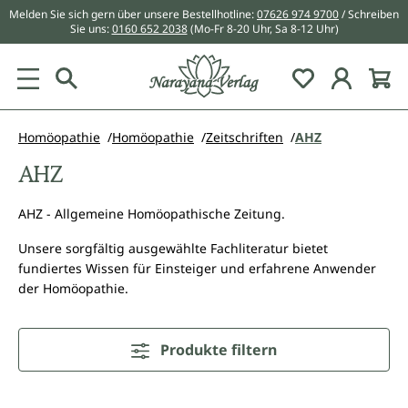
Melden Sie sich gern über unsere Bestellhotline:
07626 974 9700
/ Schreiben
alt springen
Sie uns:
0160 652 2038
(Mo-Fr 8-20 Uhr, Sa 8-12 Uhr)
Du hast 0 Pr
Homöopathie
Homöopathie
Zeitschriften
AHZ
AHZ
AHZ - Allgemeine Homöopathische Zeitung.
Unsere sorgfältig ausgewählte Fachliteratur bietet
fundiertes Wissen für Einsteiger und erfahrene Anwender
der Homöopathie.
Produkte filtern