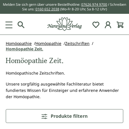
Melden Sie sich gern über unsere Bestellhotline:
07626 974 9700
/ Schreiben
alt springen
Sie uns:
0160 652 2038
(Mo-Fr 8-20 Uhr, Sa 8-12 Uhr)
Du hast 0 Pr
Homöopathie
Homöopathie
Zeitschriften
Homöopathie Zeit.
Homöopathie Zeit.
Homöopathische Zeitschriften.
Unsere sorgfältig ausgewählte Fachliteratur bietet
fundiertes Wissen für Einsteiger und erfahrene Anwender
der Homöopathie.
Produkte filtern