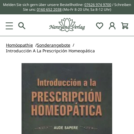
Melden Sie sich gern über unsere Bestellhotline:
07626 974 9700
/ Schreiben
alt springen
Sie uns:
0160 652 2038
(Mo-Fr 8-20 Uhr, Sa 8-12 Uhr)
Du hast 0 Pr
Homöopathie
Sonderangebote
Introducción A La Prescripción Homeopática
Bildergalerie überspringen