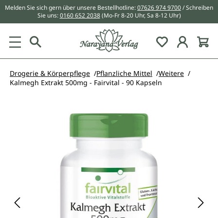
Melden Sie sich gern über unsere Bestellhotline:
07626 974 9700
/ Schreiben
alt springen
Sie uns:
0160 652 2038
(Mo-Fr 8-20 Uhr, Sa 8-12 Uhr)
Du hast 0 Pr
Drogerie & Körperpflege
Pflanzliche Mittel
Weitere
Kalmegh Extrakt 500mg - Fairvital - 90 Kapseln
Bildergalerie überspringen