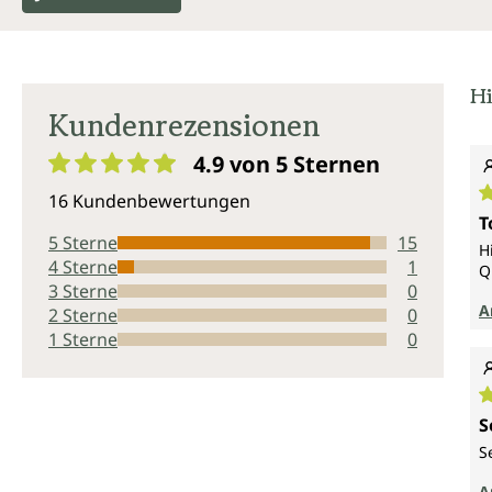
Hi
Kundenrezensionen
4.9 von 5
Sternen
Durchschnittliche Bewertung von 4.9 von 5 Sternen
16 Kundenbewertungen
D
T
5 Sterne
15
H
4 Sterne
1
Q
3 Sterne
0
A
2 Sterne
0
1 Sterne
0
D
S
S
A