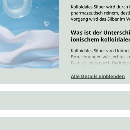
Kolloidales Silber wird durch
pharmazeutisch reinem, dest
Vorgang wird das Silber im W
Was ist der Untersch
ionischem kolloidale
Kolloidales Silber von Unimed
Bezeichnungen wie „echtes koll
Fakt ist: Jedes durch Hydrolys
Gerade die Ionen sind es, di
besteht bis zu 60 % aus Ionen
Alle Details einblenden
zu 70 % Ionen in der Flüssigke
Was bedeutet ppm?
Silberwasser gibt es in vers
Silberpartikel im Wasser. Die 
einer Million Anteilen Wasser
kolloidalen Silbers kommen un
von Unimedica enthält 25 pp