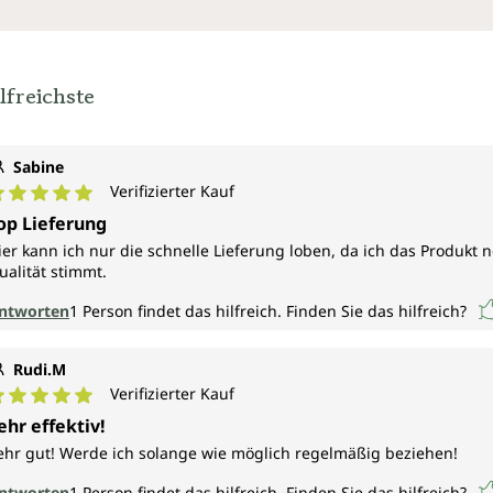
CAS-Nr.: 9015-51-4, EG-Nr.:
lfreichste
Sabine
Verifizierter Kauf
urchschnittliche Bewertung von 5 von 5 Sternen
op Lieferung
ier kann ich nur die schnelle Lieferung loben, da ich das Produkt 
ualität stimmt.
ntworten
1
Person findet das hilfreich.
Finden Sie das hilfreich?
Rudi.M
Verifizierter Kauf
urchschnittliche Bewertung von 5 von 5 Sternen
ehr effektiv!
ehr gut! Werde ich solange wie möglich regelmäßig beziehen!
ntworten
1
Person findet das hilfreich.
Finden Sie das hilfreich?