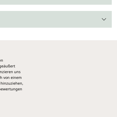
ber von Unimedica enthält 200 ml Silberwasser mit 25 ppm.
en
 geäußert
anzieren uns
eise lesen und verstehen. Freisetzung in die Umwelt
ch von einem
n Übereinstimmung mit den nationalen Vorschriften einer
 hinzuziehen,
en vermeiden. Bei Augenkontakt für mindestens 10
pbewertungen
er spülen. Bei
Berührung
mit der
Haut:
mit viel Wasser
 Ärztliche Hilfe suchen. Nicht Erbrechen. Ist ärztlicher Rat
 Kennzeichnungsetikett bereithalten. Darf nicht in die
!