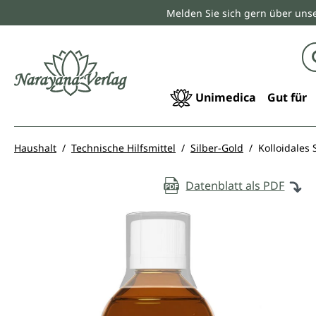
Melden Sie sich gern über unse
springen
Zur Hauptnavigation springen
Unimedica
Gut für
Haushalt
Technische Hilfsmittel
Silber-Gold
Kolloidales 
Datenblatt als PDF
Bildergalerie überspringen