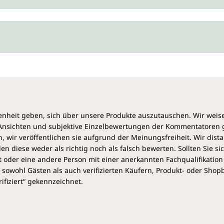
Silberteilchen sind enthalten.
Jede Flasche kolloidales Sil
Gefahrenhinweise:
heit geben, sich über unsere Produkte auszutauschen. Wir weis
Wichtige Hinweise
e Ansichten und subjektive Einzelbewertungen der Kommentatoren
 wir veröffentlichen sie aufgrund der Meinungsfreiheit. Wir dist
Vor Gebrauch Sicherheitshinw
diese weder als richtig noch als falsch bewerten. Sollten Sie si
vermeiden. Inhalt/Behälter i
 oder eine andere Person mit einer anerkannten Fachqualifikation
Entsorgung zuführen. Einatm
sowohl Gästen als auch verifizierten Käufern, Produkt- oder Sho
Minuten mit viel kaltem Wass
ifiziert“ gekennzeichnet.
waschen.
Bei Verschlucken
:
erforderlich, Verpackung oder
Hände von Kindern gelangen