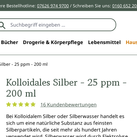
re Bestellhotline:
07626 974 9700
/ Schreiben Sie uns:
0160 652 2
Bücher
Drogerie & Körperpflege
Lebensmittel
Haus
Silber - 25 ppm - 200 ml
Kolloidales Silber - 25 ppm -
200 ml
16 Kundenbewertungen
Durchschnittliche Bewertung von 4.9 von 5 Sternen
Bei Kolloidalem Silber oder Silberwasser handelt es
sich um eine natürliche Substanz aus feinsten
Silberpartikeln, die seit mehr als hundert Jahren
verwendet wird. Silberwasser wird durch Elektrolyse