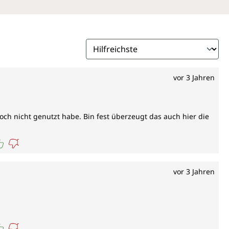
 231-131-3, UFI: DR5X-185X-W00P-W2KX
vor 3 Jahren
noch nicht genutzt habe. Bin fest überzeugt das auch hier die
vor 3 Jahren