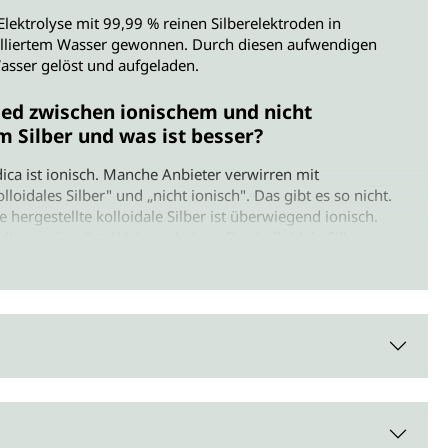
 Elektrolyse mit 99,99 % reinen Silberelektroden in
illiertem Wasser gewonnen. Durch diesen aufwendigen
asser gelöst und aufgeladen.
ied zwischen ionischem und nicht
m Silber und was ist besser?
ica ist ionisch. Manche Anbieter verwirren mit
oidales Silber" und „nicht ionisch". Das gibt es so nicht.
e hergestellte kolloidale Silber ist überwiegend ionisch.
e die gewünschte Wirkung haben. Das kolloidale Silber
, bis zu 40 % aus Atomen. Mit der Zeit bilden sich sogar bis
it.
chiedenen Konzentrationen im Sinne von Anzahl der
Angabe „ppm" zeigt dabei, wie viele Silberpartikel sich in
 (parts per million) befinden. Je nach Anwendung des
terschiedliche Konzentrationen infrage. Kolloidales Silber
m. Desto größer die ppm-Angabe, desto mehr