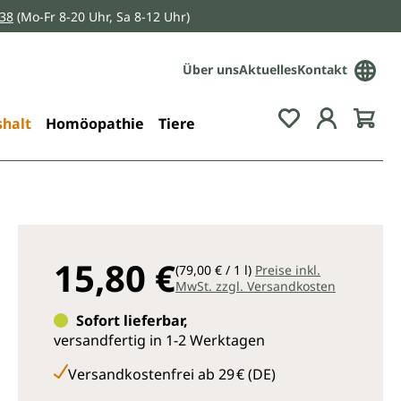
038
(Mo-Fr 8-20 Uhr, Sa 8-12 Uhr)
Über uns
Aktuelles
Kontakt
Du hast 0 Pro
halt
Homöopathie
Tiere
15,80 €
(79,00 € / 1 l)
Preise inkl.
MwSt. zzgl. Versandkosten
Sofort lieferbar,
versandfertig in 1-2 Werktagen
Versandkostenfrei ab 29 € (DE)