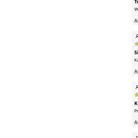
T
W
A
D
S
K
A
D
K
P
A