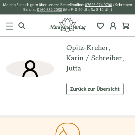
Melden Sie sich gern über unsere Bestellhotline:
07626 974 9700
/ Schreiben
alt springen
Sie uns:
0160 652 2038
(Mo-Fr 8-20 Uhr, Sa 8-12 Uhr)
Du hast 0 Pr
Opitz-Kreher,
Karin / Schreiber,
Jutta
Zurück zur Übersicht