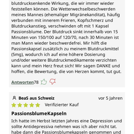
blutdrucksenkende Wirkung, die wir immer wieder
feststellen können. Die Wetterwechselbeschwerden
meines Mannes (ehemaliger Migränekanditat), häufig
verbunden mit innerem Frieren, Kopfschmerz und
Blutdruckanstieg, verschwinden oft mit 1 Kapsel
Passionsblume. Der Blutdruck sinkt innerhalb von 15
Minuten von 150/100 auf 120/70, nach 30 Minuten ist
man Mann wieder beschwerdefrei. Mir hilft die
Passionskapsel zusätzlich zu meinem Blutdruckmittel
(5mg), wodurch ich auf eine höhere Dosierung
und/oder weitere Blutdruckmedikamente verzichten
kann und mein Herz freut sich! Wir sagen DANKE und
hoffen, die Bewertung, die von Herzen kommt, tut gut.
Antworten
78
BeaS aus Schweiz
vor 5 Jahren
Verifizierter Kauf
Durchschnittliche Bewertung von 5 von 5 Sternen
PassionsblumeKapseln
Ich hatte im Herbst letzten Jahres eine Depression und
sollte Antidepressiva nehmen was ich aber nicht tat.
habe dann die Passionsblumekapseln genommen und