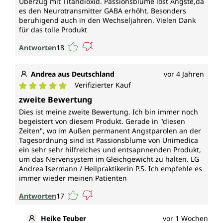
Überzug mit Titandioxid. Passionsblume löst Ängste,da
es den Neurotransmitter GABA erhöht. Besonders
beruhigend auch in den Wechseljahren. Vielen Dank
für das tolle Produkt
Antworten
18
Andrea aus Deutschland
vor 4 Jahren
Verifizierter Kauf
Durchschnittliche Bewertung von 5 von 5 Sternen
zweite Bewertung
Dies ist meine zweite Bewertung. Ich bin immer noch
begeistert von diesem Produkt. Gerade in "diesen
Zeiten", wo im Außen permanent Angstparolen an der
Tagesordnung sind ist Passionsblume von Unimedica
ein sehr sehr hilfreiches und entsapnnenden Produkt,
um das Nervensystem im Gleichgewicht zu halten. LG
Andrea Isermann / Heilpraktikerin P.S. Ich empfehle es
immer wieder meinen Patienten
Antworten
17
Heike Teuber
vor 1 Wochen