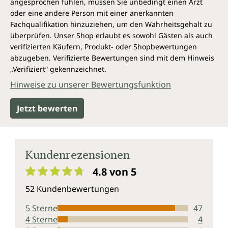
angesprochen fühlen, müssen Sie unbedingt einen Arzt
Vegane Kapselhülle aus reiner pflanzlicher Cellulose
oder eine andere Person mit einer anerkannten
(HPMC), frei von Carrageen und PEG.
Passionsblume-Kapseln von Unimedica sind,
Fachqualifikation hinzuziehen, um den Wahrheitsgehalt zu
entsprechend gesetzlicher Vorgaben, frei
überprüfen. Unser Shop erlaubt es sowohl Gästen als auch
von Konservierungsstoffen, weiterhin ohne Zusätze
verifizierten Käufern, Produkt- oder Shopbewertungen
wie Farbstoffe, Stabilisatoren, Trennmittel wie
abzugeben. Verifizierte Bewertungen sind mit dem Hinweis
Magnesiumstearat sowie ohne Gentechnik,
„Verifiziert“ gekennzeichnet.
laktosefrei, glutenfrei und vegan.
Hinweise zu unserer Bewertungsfunktion
Jetzt bewerten
Kundenrezensionen
4.8 von 5
Durchschnittliche Bewertung von 4.8 von 5 Sternen
52 Kundenbewertungen
5 Sterne
47
4 Sterne
4