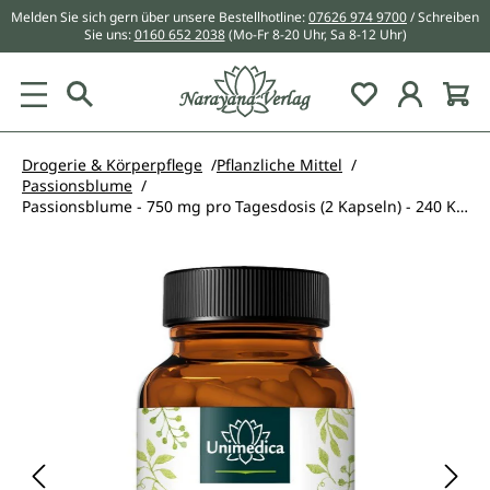
Melden Sie sich gern über unsere Bestellhotline:
07626 974 9700
/ Schreiben
alt springen
Sie uns:
0160 652 2038
(Mo-Fr 8-20 Uhr, Sa 8-12 Uhr)
Du hast 0 Pr
Drogerie & Körperpflege
Pflanzliche Mittel
Passionsblume
Passionsblume - 750 mg pro Tagesdosis (2 Kapseln) - 240 Kapseln - von Unimedica
Bildergalerie überspringen