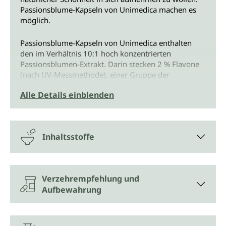
Passionsblume-Kapseln von Unimedica machen es
möglich.
Passionsblume-Kapseln von Unimedica enthalten
den im Verhältnis 10:1 hoch konzentrierten
Passionsblumen-Extrakt. Darin stecken 2 % Flavone
(nach UV-Messmethode), einer Gruppe der
Flavonoide. Flavone sind gelbe Pflanzenfarbstoffe.
Alle Details einblenden
Grenadille, Maracuja, Passionsfrucht -
die schmackhafte Seite der Passiflora
Inhaltsstoffe
Die Passionsblume stammt ursprünglich aus
Amerika. Dort wurde die Passionsblume schon
früher von den indigenen Völkern als Nahrung und
Kräutermittel genutzt. Inzwischen hat sie sich
Verzehrempfehlung und
weltweit verbreitet.
Aufbewahrung
Es gibt die Passionsblume in zahlreichen
Untergattungen und Hunderten Arten. Die