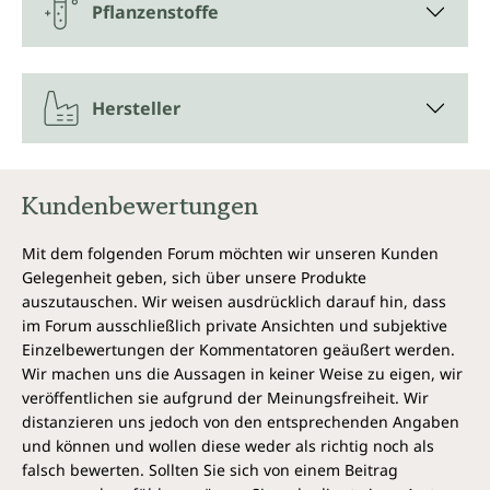
Untergattung Passiflora hat zumeist köstliche
Pflanzenstoffe
Früchte, auch bekannt als Maracuja und Grenadille.
Passionsblumen-Extrakt in veganer
Kapsel ohne weitere Zusätze
Hersteller
Für die Passionsblume-Kapseln von Unimedica wird
der Extrakt aus dem Kraut der Passiflora verwendet.
Das Kraut wird schonend an der Luft getrocknet und
Kundenbewertungen
dann extrahiert. Der wiederum sprühgetrocknete
Extrakt wird ohne weitere Zusätze in pflanzliche
Mit dem folgenden Forum möchten wir unseren Kunden
Kapseln aus Zellulose verpackt für die angenehme
Gelegenheit geben, sich über unsere Produkte
Einnahme.
auszutauschen. Wir weisen ausdrücklich darauf hin, dass
im Forum ausschließlich private Ansichten und subjektive
Jedes Glas Passionsblume-Kapseln von Unimedica
Einzelbewertungen der Kommentatoren geäußert werden.
enthält 240 Kapseln. Das entspricht einem 4-
Wir machen uns die Aussagen in keiner Weise zu eigen, wir
Monatsvorrat.
veröffentlichen sie aufgrund der Meinungsfreiheit. Wir
distanzieren uns jedoch von den entsprechenden Angaben
Vegan und ohne unerwünschte
und können und wollen diese weder als richtig noch als
Zusatzstoffe
falsch bewerten. Sollten Sie sich von einem Beitrag