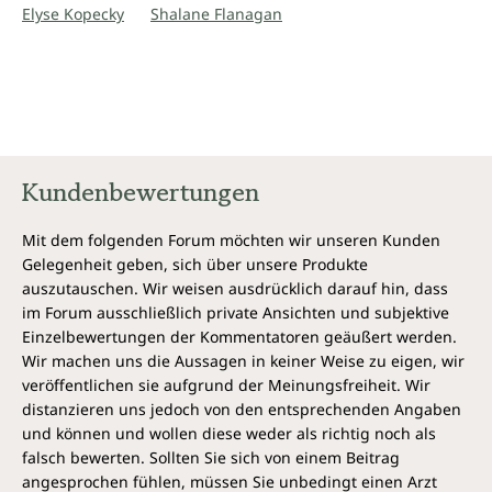
lecker sind – endlich eine Küchenbibel speziell für Läufer!“
Elyse Kopecky
Shalane Flanagan
Joan Benoit Samuelson, erste Olympiasiegerin im
Marathonlauf
„... ein schönes Buch für sportliche Menschen, nicht nur für
Läufer. Auch zu empfehlen für Menschen, die ihren
Lebensstil ändern wollen, z. B. abnehmen wollen oder
einfach leistungsstärker durch den Alltag gehen wollen.
Kundenbewertungen
Den Kochlöffel muss man dazu aber schon schwingen."
Amazon-Rezension, Oktober 2017
Mit dem folgenden Forum möchten wir unseren Kunden
Gelegenheit geben, sich über unsere Produkte
auszutauschen. Wir weisen ausdrücklich darauf hin, dass
im Forum ausschließlich private Ansichten und subjektive
Einzelbewertungen der Kommentatoren geäußert werden.
Wir machen uns die Aussagen in keiner Weise zu eigen, wir
veröffentlichen sie aufgrund der Meinungsfreiheit. Wir
distanzieren uns jedoch von den entsprechenden Angaben
und können und wollen diese weder als richtig noch als
falsch bewerten. Sollten Sie sich von einem Beitrag
angesprochen fühlen, müssen Sie unbedingt einen Arzt