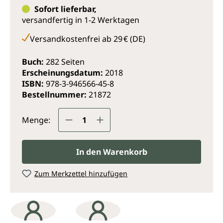
beiden Sportlerinnen und Autorinnen, deren
Sofort lieferbar,
Freundschaft schon über 15 Jahre zurückreicht, deckt
versandfertig in 1-2 Werktagen
Run Fast – Eat Slow ein breites Spektrum an
Wissenswertem und Unterhaltsamem für
Versandkostenfrei ab 29 € (DE)
Ausdauersportler ab.
Buch:
282 Seiten
Eine Vielzahl köstlicher Gerichte, sättigender Snacks,
Erscheinungsdatum:
2018
durstlöschender Getränke und vollwertiger
ISBN:
978-3-946566-45-8
Naschereien wartet darauf, ausprobiert zu werden –
Bestellnummer:
21872
allesamt ohne raffinierten Zucker oder glutenhaltiges
Mehl.
Produkt Anzahl: Gib den gewünsc
Tanken Sie Kraft und Energie mit unschlagbaren
Menge:
Smoothies, Rucola-Cashew-Pesto, Superhelden-
Muffins, Grünkohl-Radicchio-Salat mit Farro und
Doppel-Schoko-Teff-Cookies, ziehen Sie Ihre
In den Warenkorb
Laufschuhe an und starten Sie durch!
Zum Merkzettel hinzufügen
„
Mein Erfolgsrezept fürs Laufen besteht schon seit
Jahrzehnten darin, meinen Appetit mit gesundem Essen zu
stillen. RUN FAST – EAT SLOW liefert kompetente
Ratschläge und verlockende Rezepte, die nahrhaft und