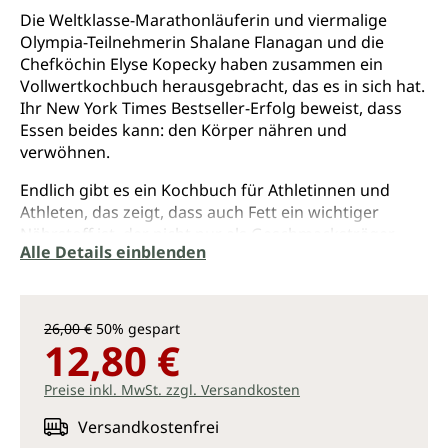
Die Weltklasse-Marathonläuferin und viermalige
Olympia-Teilnehmerin Shalane Flanagan und die
Chefköchin Elyse Kopecky haben zusammen ein
Vollwertkochbuch herausgebracht, das es in sich hat.
Ihr New York Times Bestseller-Erfolg beweist, dass
Essen beides kann: den Körper nähren und
verwöhnen.
Endlich gibt es ein Kochbuch für Athletinnen und
Athleten, das zeigt, dass auch Fett ein wichtiger
Nährstoff ist, der nicht nur als Geschmacksträger
Alle Details einblenden
fungiert, sondern auch die sportliche Leistung
beflügelt. Zugleich erteilen die Autorinnen
obsessivem Kalorienzählen, der Eiweißmanie und
strengen Diäten eine Absage, da diese dem Körper
26,00 €
50% gespart
mehr schaden als guttun.
12,80 €
Mit über 100 leckeren Rezepten für jede Tageszeit,
Preise inkl. MwSt. zzgl. Versandkosten
aufschlussreichen ernährungswissenschaftlichen
Informationen und inspirierenden Geschichten der
Versandkostenfrei