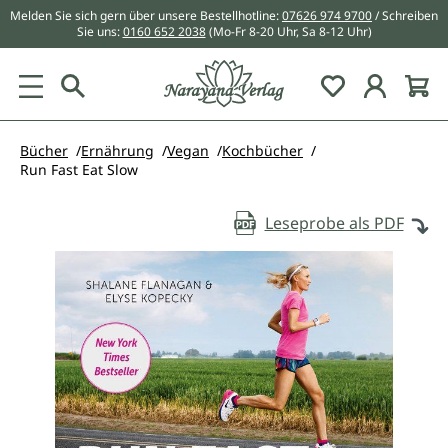
Melden Sie sich gern über unsere Bestellhotline:
07626 974 9700
/ Schreiben
alt springen
Sie uns:
0160 652 2038
(Mo-Fr 8-20 Uhr, Sa 8-12 Uhr)
Du hast 0 Pr
Bücher
Ernährung
Vegan
Kochbücher
Run Fast Eat Slow
Leseprobe als PDF
Bildergalerie überspringen