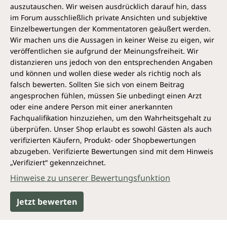
auszutauschen. Wir weisen ausdrücklich darauf hin, dass
im Forum ausschließlich private Ansichten und subjektive
Wirkungsspektrum*
Einzelbewertungen der Kommentatoren geäußert werden.
DHA¹ (Docosahexaensäure)
Wir machen uns die Aussagen in keiner Weise zu eigen, wir
veröffentlichen sie aufgrund der Meinungsfreiheit. Wir
trägt bei zu:
distanzieren uns jedoch von den entsprechenden Angaben
und können und wollen diese weder als richtig noch als
einer normalen Sehkraft
falsch bewerten. Sollten Sie sich von einem Beitrag
einer normalen Gehirnfunktion
angesprochen fühlen, müssen Sie unbedingt einen Arzt
oder eine andere Person mit einer anerkannten
Fachqualifikation hinzuziehen, um den Wahrheitsgehalt zu
¹ Die positive Wirkung stellt sich bei einer täglichen
überprüfen. Unser Shop erlaubt es sowohl Gästen als auch
Aufnahme von 250 mg DHA ein.
verifizierten Käufern, Produkt- oder Shopbewertungen
abzugeben. Verifizierte Bewertungen sind mit dem Hinweis
EPA² (Eicosapentaensäure) und DHA¹
„Verifiziert“ gekennzeichnet.
(Docosahexaensäure)
Hinweise zu unserer Bewertungsfunktion
tragen bei zu:
Jetzt bewerten
Aufrechterhaltung eines normalen
Blutdrucks