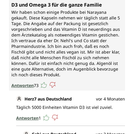
Durchschnittliche Bewertung von 5 von 5 Sternen
und hat eine Funktion bei der Zellteilung
D3 und Omega 3 für die ganze Familie
Wir haben schon einige Produkte bei Narayana
Vitamin K (Menachinon)
gekauft. Diese Kapseln nehmen wir täglich statt alle 5
Tage. Die Angabe auf der Packung ist gesetzlich
vorgeschrieben und das Vitamin D ist neuerdings aus
trägt bei zur normalen Blutgerinnung und Erhaltung
dem Ärztekatalog als notwendiges Vitamin gestichen.
normaler Knochen.
Ich vertraue da eher Dr. Nehl's und Co statt der
Pharmaindustrie. Ich bin auch froh, daß es noch
* Durch die Europäische Behörde für
Fischöl gibt und nicht alles vegan ist. Mir ist aber klar,
Lebensmittelsicherheit zugelassene
daß nicht alle Menschen Fischöl zu sich nehmen
gesundheitsbezogene Angaben
können. Dafür ist einfach nicht genug da. Algenöl ist
eine gute Alternative, doch im Augenblick bevorzuge
ich noch dieses Produkt.
Jedes Glas enthält 90 Kapseln.
Antworten
73
Ohne folgende Zusatzstoffe
Herz7 aus Deutschland
vor 4 Monaten
D3+K2+Omega 3 Premium Softgelkapseln von
Täglich 5000 Einheiten Vitamin D3 ist viel zuviel.
Unimedica sind, entsprechend gesetzlicher
Vorgaben, frei von Konservierungsstoffen, weiterhin
Antworten
1
ohne Zusätze wie Farbstoffe, Stabilisatoren,
Trennmittel wie Magnesiumstearat und ohne
Gentechnik.