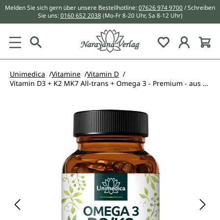
Melden Sie sich gern über unsere Bestellhotline:
07626 974 9700
/ Schreiben
alt springen
Sie uns:
0160 652 2038
(Mo-Fr 8-20 Uhr, Sa 8-12 Uhr)
Du hast 0 Pr
Unimedica
Vitamine
Vitamin D
Vitamin D3 + K2 MK7 All-trans + Omega 3 - Premium - aus nachhaltigem Fischfang - 90 Softgelkapseln - von Unimedica
Bildergalerie überspringen