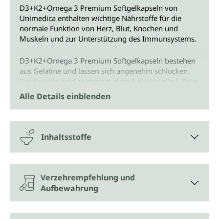
D3+K2+Omega 3 Premium Softgelkapseln von
Unimedica enthalten wichtige Nährstoffe für die
normale Funktion von Herz, Blut, Knochen und
Muskeln und zur Unterstützung des Immunsystems.
D3+K2+Omega 3 Premium Softgelkapseln bestehen
aus Gelatine und lassen sich angenehm schlucken.
Die Kapseln sind so dosiert, dass 1 Kapsel alle 5 Tage
ausreicht, um den Körper mit den 3 wichtigen
Alle Details einblenden
Vitaminen D3, K2 und E sowie den Omega-3-
Fettsäuren zu versorgen.
Wie ein Schutzschild von innen
Inhaltsstoffe
Das Sonnenvitamin D3 (Cholecalciferol) unterstützt
die Abwehrkräfte und Knochen und Muskeln in ihrer
normalen Funktion, indem es zum Beispiel den
Verzehrempfehlung und
Einbau von Calcium in die Knochen ermöglicht.
Aufbewahrung
Vitamin K2 (Menachinon als Markenrohstoff MK-7
All-Trans) verstärkt den positiven Effekt von Vitamin