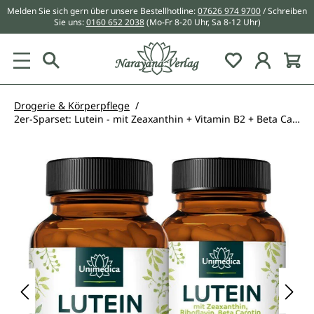
Melden Sie sich gern über unsere Bestellhotline:
07626 974 9700
/ Schreiben
alt springen
Sie uns:
0160 652 2038
(Mo-Fr 8-20 Uhr, Sa 8-12 Uhr)
Du hast 0 Pr
Drogerie & Körperpflege
2er-Sparset: Lutein - mit Zeaxanthin + Vitamin B2 + Beta Carotin + Vitamin A - 2 x 90 Kapseln - von Unimedica
Bildergalerie überspringen