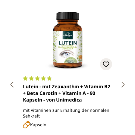
Durchschnittliche Bewertung von 4.8 von 5 Ster
Durch
Lutein - mit Zeaxanthin + Vitamin B2
Adler
+ Beta Carotin + Vitamin A - 90
Unim
Kapseln - von Unimedica
mit Vitaminen zur Erhaltung der normalen
Augen-
Sehkraft
Sehkra
Kapseln
Ka