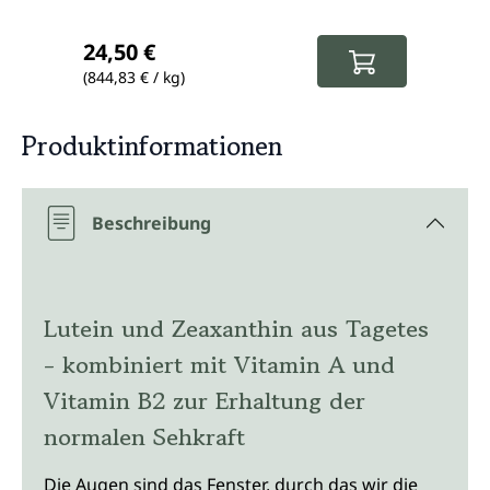
Regulärer Preis:
Regul
24,50 €
24,5
(844,83 € / kg)
(272,22
Produktinformationen
Beschreibung
Lutein und Zeaxanthin aus Tagetes
- kombiniert mit Vitamin A und
Vitamin B2 zur Erhaltung der
normalen Sehkraft
Die Augen sind das Fenster, durch das wir die