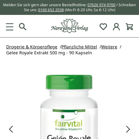
Melden Sie sich gern über unsere Bestellhotline:
07626 974 9700
/ Schreiben
alt springen
Sie uns:
0160 652 2038
(Mo-Fr 8-20 Uhr, Sa 8-12 Uhr)
Du hast 0 Pr
Drogerie & Körperpflege
Pflanzliche Mittel
Weitere
Gelee Royale Extrakt 500 mg - 90 Kapseln
Bildergalerie überspringen