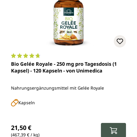
Durchschnittliche Bewertung von 4.8 von 5 Sternen
Bio Gelée Royale - 250 mg pro Tagesdosis (1
Kapsel) - 120 Kapseln - von Unimedica
Nahrungsergänzungsmittel mit Gelée Royale
Kapseln
Regulärer Preis:
21,50 €
(467,39 € / kg)