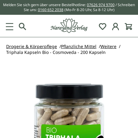
Melden Sie sich gern über unsere Bestellhotline:
07626 974 9700
/ Schreiben
alt springen
Sie uns:
0160 652 2038
(Mo-Fr 8-20 Uhr, Sa 8-12 Uhr)
Du hast 0 Pr
Drogerie & Körperpflege
Pflanzliche Mittel
Weitere
Triphala Kapseln Bio - Cosmoveda - 200 Kapseln
Bildergalerie überspringen