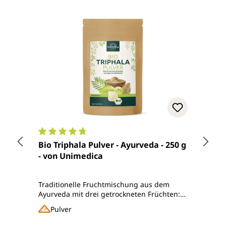
Durchschnittliche Bewertung von 4.7 von 5 Ster
Durch
Bio Triphala Pulver - Ayurveda - 250 g
Bio T
- von Unimedica
(1 Ka
Traditionelle Fruchtmischung aus dem
Nahrun
Ayurveda mit drei getrockneten Früchten:
Amalak
Amalaki, Haritaki, Bibhitaki
biolo
Pulver
Ka