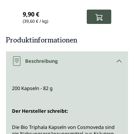
Regulärer Preis:
Regul
9,90 €
11,5
(39,60 € / kg)
(108,49
Produktinformationen
Beschreibung
200 Kapseln - 82 g
Der Hersteller schreibt:
Die Bio Triphala Kapseln von Cosmoveda sind
ein Nahrungsergänzungsmittel aus Kräutern