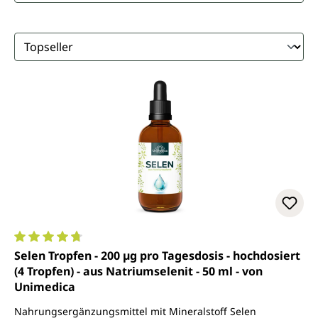
Durchschnittliche Bewertung von 4.7 von 5 Sternen
Selen Tropfen - 200 µg pro Tagesdosis - hochdosiert
(4 Tropfen) - aus Natriumselenit - 50 ml - von
Unimedica
Nahrungsergänzungsmittel mit Mineralstoff Selen