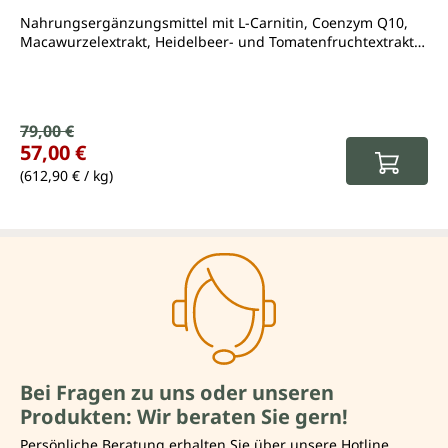
Nahrungsergänzungsmittel mit L-Carnitin, Coenzym Q10,
Macawurzelextrakt, Heidelbeer- und Tomatenfruchtextrakt,
L-Arginin. Zink, Selen und Vitamin B6
Verkaufspreis:
79,00 €
Regulärer Preis:
57,00 €
(612,90 € / kg)
Bei Fragen zu uns oder unseren
Produkten: Wir beraten Sie gern!
Persönliche Beratung erhalten Sie über unsere Hotline.