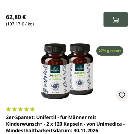
Regulärer Preis:
62,80 €
(107,17 € / kg)
Rabatt
27% gespart
Durchschnittliche Bewertung von 5 von 5 Sternen
2er-Sparset: Unifertil - für Männer mit
Kinderwunsch* - 2 x 120 Kapseln - von Unimedica -
Mindesthaltbarkeitsdatum: 30.11.2026