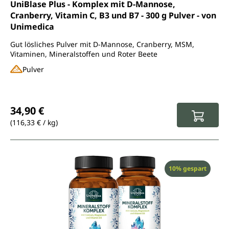
Durchschnittliche Bewertung von 4.5 von 5 Sternen
UniBlase Plus - Komplex mit D-Mannose,
Cranberry, Vitamin C, B3 und B7 - 300 g Pulver - von
Unimedica
Gut lösliches Pulver mit D-Mannose, Cranberry, MSM,
Vitaminen, Mineralstoffen und Roter Beete
Pulver
Regulärer Preis:
34,90 €
(116,33 € / kg)
Rabatt
10% gespart