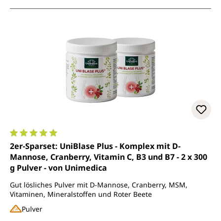
Durchschnittliche Bewertung von 5 von 5 Sternen
2er-Sparset: UniBlase Plus - Komplex mit D-
Mannose, Cranberry, Vitamin C, B3 und B7 - 2 x 300
g Pulver - von Unimedica
Gut lösliches Pulver mit D-Mannose, Cranberry, MSM,
Vitaminen, Mineralstoffen und Roter Beete
Pulver