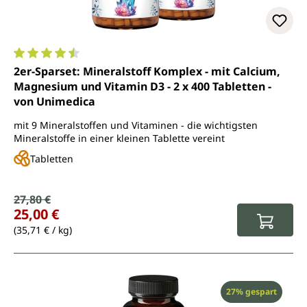
Durchschnittliche Bewertung von 4.5 von 5 Sternen
2er-Sparset: Mineralstoff Komplex - mit Calcium,
Magnesium und Vitamin D3 - 2 x 400 Tabletten -
von Unimedica
mit 9 Mineralstoffen und Vitaminen - die wichtigsten
Mineralstoffe in einer kleinen Tablette vereint
Tabletten
Verkaufspreis:
27,80 €
Regulärer Preis:
25,00 €
(35,71 € / kg)
Rabatt
27% gespart