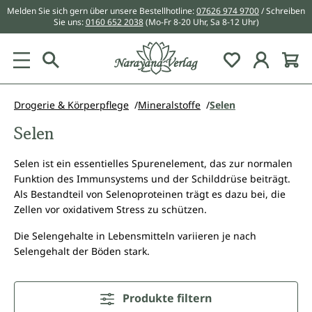
Melden Sie sich gern über unsere Bestellhotline:
07626 974 9700
/ Schreiben
alt springen
Sie uns:
0160 652 2038
(Mo-Fr 8-20 Uhr, Sa 8-12 Uhr)
Du hast 0 Pr
Drogerie & Körperpflege
Mineralstoffe
Selen
Selen
Selen ist ein essentielles Spurenelement, das zur normalen
Funktion des Immunsystems und der Schilddrüse beiträgt.
Als Bestandteil von Selenoproteinen trägt es dazu bei, die
Zellen vor oxidativem Stress zu schützen.
Die Selengehalte in Lebensmitteln variieren je nach
Selengehalt der Böden stark.
Produkte filtern