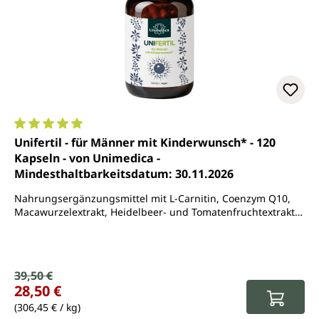
Durchschnittliche Bewertung von 5 von 5 Sternen
Unifertil - für Männer mit Kinderwunsch* - 120
Kapseln - von Unimedica -
Mindesthaltbarkeitsdatum: 30.11.2026
Nahrungsergänzungsmittel mit L-Carnitin, Coenzym Q10,
Macawurzelextrakt, Heidelbeer- und Tomatenfruchtextrakt,
L-Arginin. Zink, Selen und Vitamin B6
Verkaufspreis:
39,50 €
Regulärer Preis:
28,50 €
(306,45 € / kg)