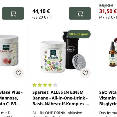
Verkauf
35,00 €
Regulärer Pr
Regulärer Preis:
44,10 €
31,50 €
(88,20 € / l)
(47,73 € / 
Rabatt
10% gespart
e Bewertung von 5 von 5 Sternen
Durchschnittliche Bewertung von 3.8 von 
Blase Plus -
Sparset: ALLES IN EINEM
Set: Vit
Mannose,
Banane - All-in-One-Drink -
Vitamin 
in C, B3
Basis-Nährstoff-Komplex +
Bisglyci
 Pulver -
Unimedica Protein Shaker -
1000 mg
 mit D-
ALL-IN-ONE DRINK inklusive
Das Immu
500 ml - von Unimedica