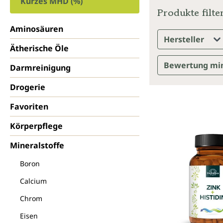
Kurzes MHD (%)
Produkte filte
Aminosäuren
Hersteller
Ätherische Öle
Bewertung mi
Darmreinigung
Drogerie
Favoriten
Körperpflege
Mineralstoffe
Boron
Calcium
Chrom
Eisen