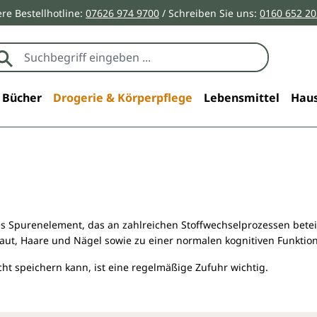
re Bestellhotline:
07626 974 9700
/ Schreiben Sie uns:
0160 652 2
Bücher
Drogerie & Körperpflege
Lebensmittel
Haus
lles Spurenelement, das an zahlreichen Stoffwechselprozessen betei
ut, Haare und Nägel sowie zu einer normalen kognitiven Funktion
cht speichern kann, ist eine regelmäßige Zufuhr wichtig.