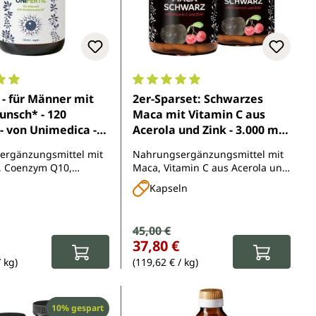
5 Sternen
nittliche Bewertung von 5 von 5 Sternen
Durchschnittliche Bewertung von 
l - für Männer mit
2er-Sparset: Schwarzes
unsch* - 120
Maca mit Vitamin C aus
- von Unimedica -
Acerola und Zink - 3.000 mg
haltbarkeitsdatum:
pro Tagesdosis (4 Kapseln) -
ergänzungsmittel mit
Nahrungsergänzungsmittel mit
26
2 x 180 Kapseln - von
n, Coenzym Q10,
Maca, Vitamin C aus Acerola und
Unimedica
lextrakt, Heidelbeer-
Zink
Kapseln
enfruchtextrakt, L-
ink, Selen und Vitamin
spreis:
Verkaufspreis:
45,00 €
eis:
Regulärer Preis:
37,80 €
/ kg)
(119,62 € / kg)
Rabatt
10% gespart