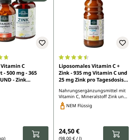
5 Sternen
nittliche Bewertung von 4.8 von 5 Sternen
Durchschnittliche Bewertung von 
 Vitamin C
Liposomales Vitamin C +
t - 500 mg - 365
Zink - 935 mg Vitamin C und
UND - Zink
25 mg Zink pro Tagesdosis
nat - 25 mg
(10 ml) - 250 ml
Nahrungsergänzungsmittel mit
ert - 365 Tabletten
Vitamin C, Mineralstoff Zink und
nimedica
Phospholipiden
NEM Flüssig
spreis:
eis:
Regulärer Preis:
24,50 €
kg)
(98,00 € / l)