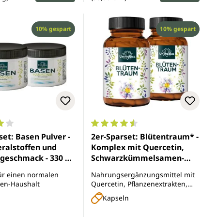
Rabatt
Rabatt
10% gespart
10% gespart
5 Sternen
nittliche Bewertung von 4 von 5 Sternen
Durchschnittliche Bewertung von 
set: Basen Pulver -
2er-Sparset: Blütentraum* -
ralstoffen und
Komplex mit Quercetin,
geschmack - 330 g -
Schwarzkümmelsamen-
medica
Extrakt, Zink und Vitaminen
für einen normalen
Nahrungsergänzungsmittel mit
- 2 x 90 Kapseln - von
en-Haushalt
Quercetin, Pflanzenextrakten,
Unimedica
Vitaminen, Mineralstoffen und
Kapseln
Chlorophyll