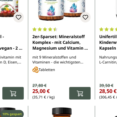
e Bewertung von 4.9 von 5 Sternen
Durchschnittliche Bewertung von 4.5 von 
Durchsch
l -
2er-Sparset: Mineralstoff
Uniferti
Komplex - mit Calcium,
Kinderw
egan - 2 x
Magnesium und Vitamin D3
Kapseln 
n Unimedica
- 2 x 400 Tabletten - von
Mindest
ivitamin mit
mit 9 Mineralstoffen und
Nahrungs
Unimedica
30.11.20
n D, Eisen,
Vitaminen - die wichtigsten
L-Carniti
angan
Mineralstoffe in einer kleinen
Macawurze
Tabletten
Tablette vereint
und Tomat
Arginin. Z
B6
Verkaufspreis:
27,80 €
Verkauf
39,50 €
Regulärer Preis:
Regulärer Pr
25,00 €
28,50 €
(35,71 € / kg)
(306,45 € 
Rabatt
10% gespart