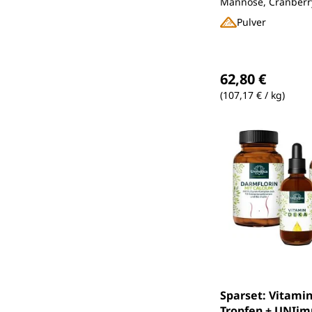
Mannose, Cranberr
Vitaminen, Mineral
Pulver
Roter Beete
Regulärer Preis
62,80 €
(107,17 € / kg)
Sparset: Vitami
Tropfen + UNIi