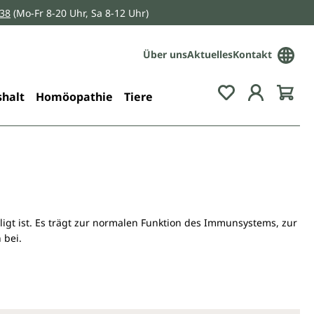
038
(Mo-Fr 8-20 Uhr, Sa 8-12 Uhr)
Über uns
Aktuelles
Kontakt
Du hast 0 Pro
halt
Homöopathie
Tiere
ligt ist. Es trägt zur normalen Funktion des Immunsystems, zur
 bei.