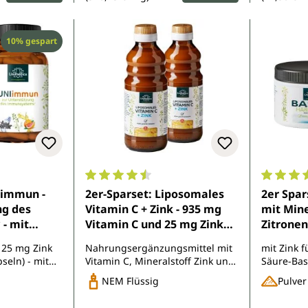
Rabatt
10% gespart
e Bewertung von 4.6 von 5 Sternen
Durchschnittliche Bewertung von 4.6 von 
Durchsch
Iimmun -
2er-Sparset: Liposomales
2er Spar
ng des
Vitamin C + Zink - 935 mg
mit Mine
- mit
Vitamin C und 25 mg Zink
Zitronen
min C und
pro Tagesdosis (10 ml) - 2 x
von Uni
 25 mg Zink
Nahrungsergänzungsmittel mit
mit Zink 
pseln
250 ml
seln) - mit
Vitamin C, Mineralstoff Zink und
Säure-Bas
Quercetin und
Phospholipiden
NEM Flüssig
Pulver