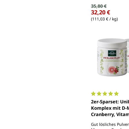
Verkaufspreis:
35,80 €
Regulärer Preis:
32,20 €
(111,03 € / kg)
Durchschnittlich
2er-Sparset: Uni
Komplex mit D-
Cranberry, Vitam
und B7 - 2 x 300 g
Gut lösliches Pulver
von Unimedica