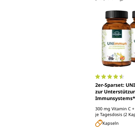
Durchschnittlich
2er-Sparset: UN
zur Unterstützu
Immunsystems* 
Quercetin, Vita
300 mg Vitamin C +
Zink - 2 x 180 Ka
je Tagesdosis (2 Kap
Grapefruitextrakt, 
Kapseln
Holunderbeeren