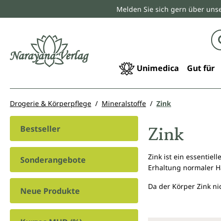
Melden Sie sich gern über unse
springen
Zur Hauptnavigation springen
Unimedica
Gut für
Drogerie & Körperpflege
Mineralstoffe
Zink
Zink
Bestseller
Zink ist ein essentie
Sonderangebote
Erhaltung normaler Ha
Da der Körper Zink ni
Neue Produkte