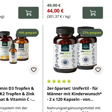
spreis:
Verkaufspreis:
49,00 €
eis:
Regulärer Preis:
44,00 €
kg)
(301,37 € / kg)
Rabatt
Rabatt
10% gespart
27% gespart
5 Sternen
Durchschnittliche Bewertung von 
amin D3 Tropfen &
2er-Sparset: Unifertil - für
K2 Tropfen & Zink
Männer mit Kinderwunsch*
nat & Vitamin C -
- 2 x 120 Kapseln - von
Unimedica -
nsystem mit der
Nahrungsergänzungsmittel mit
Mindesthaltbarkeitsdatum: