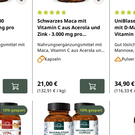
e Bewertung von 5 von 5 Sternen
Durchschnittliche Bewertung von 4.7 von 
Durchsch
00
Schwarzes Maca mit
UniBlase
mg pro
Vitamin C aus Acerola und
mit D-M
Zink - 3.000 mg pro
Vitamin 
Tagesdosis (4 Kapseln) - 180
Pulver -
smittel mit
Nahrungsergänzungsmittel mit
Gut löslic
Kapseln - von Unimedica
Maca, Vitamin C aus Acerola und
Mannose,
Zink
Vitaminen
Kapseln
Pulver
Roter Bee
Regulärer Preis:
Reguläre
21,00 €
34,90 €
(132,91 € / kg)
(116,33 € 
Rabatt
Rabatt
10% gespart
10% gespart