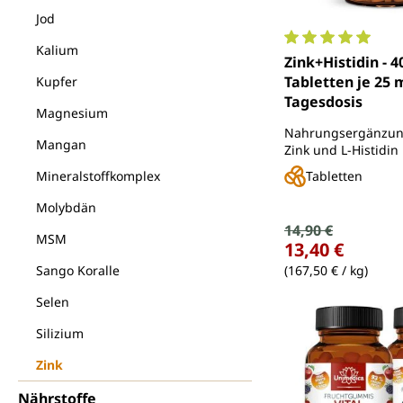
Jod
Kalium
Durchschnittlich
Zink+Histidin - 4
Tabletten je 25 
Kupfer
Tagesdosis
Magnesium
Nahrungsergänzung
Mangan
Zink und L-Histidin
Mineralstoffkomplex
Tabletten
Molybdän
Verkaufspreis:
14,90 €
Regulärer Preis:
MSM
13,40 €
Sango Koralle
(167,50 € / kg)
Selen
Silizium
Zink
Nährstoffe