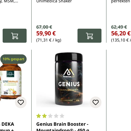
y, MSM,
Unimedica Shaker
perfekten
stoffen und
Vitamin D,
Vitamin C
Verkaufspreis:
67,00 €
Verkauf
62,49 €
Regulärer Preis:
Regulärer Pr
:
59,90 €
56,20 €
(71,31 € / kg)
(135,10 € 
Rabatt
10% gespart
Durchschnittliche Bewertung von 2 von 5 
n DEKA
Genius Brain Booster -
mmun +
Mountaindrop® - 450 g