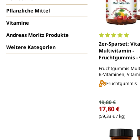
Pflanzliche Mittel
Vitamine
Andreas Moritz Produkte
Durchschnittlich
2er-Sparset: Vita
Weitere Kategorien
Multivitamin -
Fruchtgummis - v
60 Gummis - vo
Fruchtgummis Mult
B-Vitaminen, Vitami
Jod, Kupfer und M
Fruchtgummis
Verkaufspreis:
19,80 €
Regulärer Preis:
17,80 €
(59,33 € / kg)