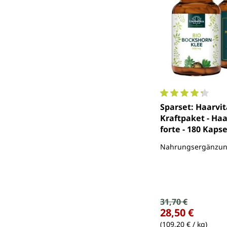
Durchschnittlich
Sparset: Haarvi
Kraftpaket - Ha
forte - 180 Kaps
Bockshornklee -
Nahrungsergänzun
pro Tagesdosis -
hochdosiert - 18
von Unimedica
Verkaufspreis:
31,70 €
Regulärer Preis:
28,50 €
(109,20 € / kg)