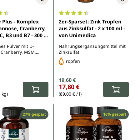
5 Sternen
nittliche Bewertung von 4.5 von 5 Sternen
Durchschnittliche Bewertung von 
 Plus - Komplex
2er-Sparset: Zink Tropfen
annose, Cranberry,
aus Zinksulfat - 2 x 100 ml -
C, B3 und B7 - 300 g
von Unimedica
 von Unimedica
hes Pulver mit D-
Nahrungsergänzungsmittel mit
 Cranberry, MSM,
Zinksulfat
, Mineralstoffen und
Tropfen
te
Verkaufspreis:
19,60 €
Regulärer Preis:
r Preis:
17,80 €
/ kg)
(89,00 € / l)
Rabatt
Rabatt
27% gespart
16% gespart