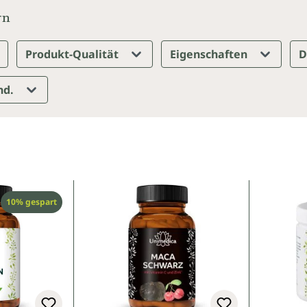
rn
Produkt-Qualität
Eigenschaften
D
nd.
Rabatt
10% gespart