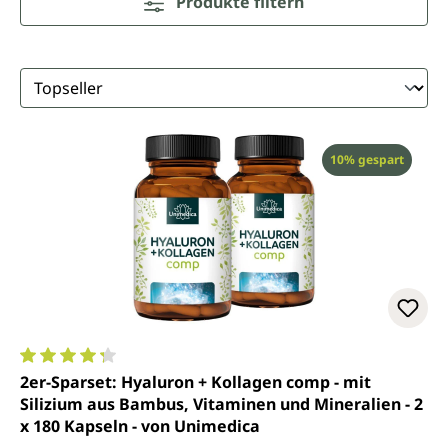
Produkte filtern
Rabatt
10% gespart
Durchschnittliche Bewertung von 4.2 von 5 Sternen
2er-Sparset: Hyaluron + Kollagen comp - mit
Silizium aus Bambus, Vitaminen und Mineralien - 2
x 180 Kapseln - von Unimedica