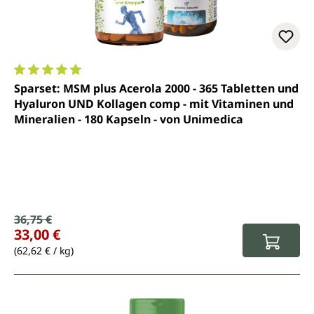
Durchschnittliche Bewertung von 5 von 5 Sternen
Sparset: MSM plus Acerola 2000 - 365 Tabletten und
Hyaluron UND Kollagen comp - mit Vitaminen und
Mineralien - 180 Kapseln - von Unimedica
Verkaufspreis:
36,75 €
Regulärer Preis:
33,00 €
(62,62 € / kg)