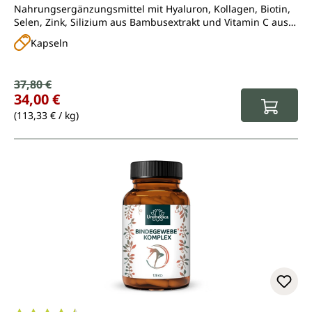
Nahrungsergänzungsmittel mit Hyaluron, Kollagen, Biotin,
Selen, Zink, Silizium aus Bambusextrakt und Vitamin C aus
Acerola
Kapseln
Verkaufspreis:
37,80 €
Regulärer Preis:
34,00 €
(113,33 € / kg)