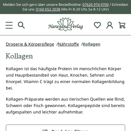
Melden Sie sich gern über unsere Bestellhotline:
07626 974 9700
/ Schreiben
alt springen
Sie uns:
0160 652 2038
(Mo-Fr 8-20 Uhr, Sa 8-12 Uhr)
Du hast 0 Pr
Drogerie & Körperpflege
Nährstoffe
Kollagen
Kollagen
Kollagen ist das häufigste Protein im menschlichen Körper
und Hauptbestandteil von Haut, Knochen, Sehnen und
Knorpel. Vitamin C trägt zu einer normalen Kollagenbildung
bei.
Kollagen-Präparate werden aus tierischen Quellen wie Rind,
Schwein oder Fisch gewonnen. Kollagenpeptide sind bereits
aufgespalten und leichter aufnehmbar.