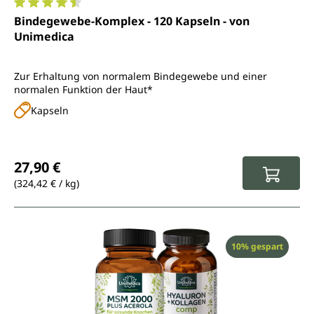
Durchschnittliche Bewertung von 4.4 von 5 Sternen
Bindegewebe-Komplex - 120 Kapseln - von
Unimedica
Zur Erhaltung von normalem Bindegewebe und einer
normalen Funktion der Haut*
Kapseln
Regulärer Preis:
27,90 €
(324,42 € / kg)
Rabatt
10% gespart