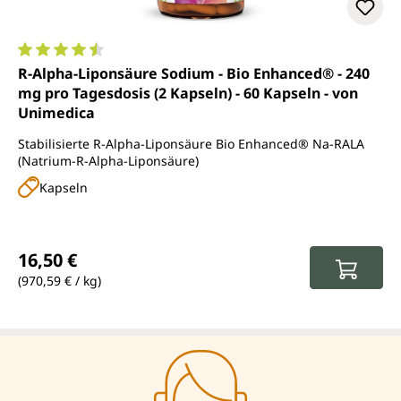
Durchschnittliche Bewertung von 4.5 von 5 Sternen
R-Alpha-Liponsäure Sodium - Bio Enhanced® - 240
mg pro Tagesdosis (2 Kapseln) - 60 Kapseln - von
Unimedica
Stabilisierte R-Alpha-Liponsäure Bio Enhanced® Na-RALA
(Natrium-R-Alpha-Liponsäure)
Kapseln
Regulärer Preis:
16,50 €
(970,59 € / kg)