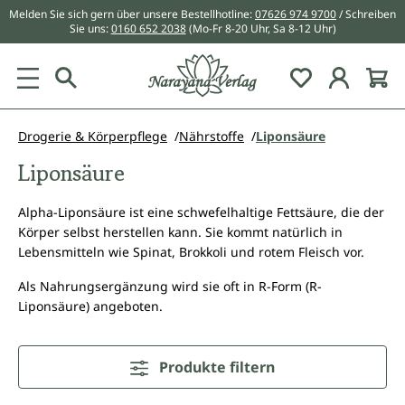
Melden Sie sich gern über unsere Bestellhotline:
07626 974 9700
/ Schreiben
alt springen
Sie uns:
0160 652 2038
(Mo-Fr 8-20 Uhr, Sa 8-12 Uhr)
Du hast 0 Pr
Drogerie & Körperpflege
Nährstoffe
Liponsäure
Liponsäure
Alpha-Liponsäure ist eine schwefelhaltige Fettsäure, die der
Körper selbst herstellen kann. Sie kommt natürlich in
Lebensmitteln wie Spinat, Brokkoli und rotem Fleisch vor.
Als Nahrungsergänzung wird sie oft in R-Form (R-
Liponsäure) angeboten.
Produkte filtern