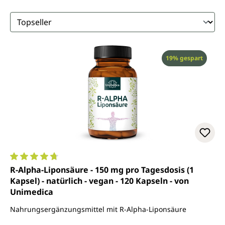
Rabatt
19% gespart
Durchschnittliche Bewertung von 4.8 von 5 Sternen
R-Alpha-Liponsäure - 150 mg pro Tagesdosis (1
Kapsel) - natürlich - vegan - 120 Kapseln - von
Unimedica
Nahrungsergänzungsmittel mit R-Alpha-Liponsäure