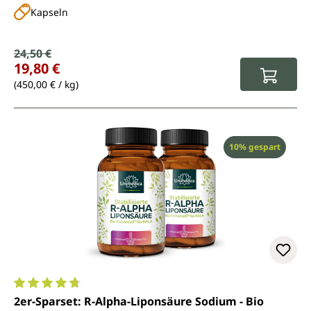
Kapseln
Verkaufspreis:
24,50 €
Regulärer Preis:
19,80 €
(450,00 € / kg)
Rabatt
10% gespart
Durchschnittliche Bewertung von 4.8 von 5 Sternen
2er-Sparset: R-Alpha-Liponsäure Sodium - Bio