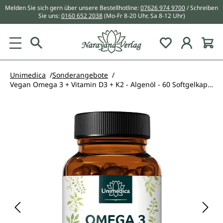
Melden Sie sich gern über unsere Bestellhotline:
07626 974 9700
/ Schreiben
alt springen
Sie uns:
0160 652 2038
(Mo-Fr 8-20 Uhr, Sa 8-12 Uhr)
Du hast 0 Pr
Unimedica
Sonderangebote
Vegan Omega 3 + Vitamin D3 + K2 - Algenöl - 60 Softgelkapseln - von Unimedica
Bildergalerie überspringen