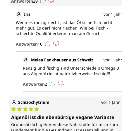
Antworten
29
strengen umweltschonenden Bedingungen.
Iris
vor 1 Jahr
Wirkungsspektrum*
Wenn es ranzig riecht , ist das Öl sicherlich nicht
mehr gut. Es darf nicht riechen. Wie bei Fisch -
EPA (Eicosapentaensäure) und DHA
schlechte Qualität erkennt man am Geruch.
(Docosahexaensäure) tragen bei einer täglichen
Aufnahme von 250 mg zu einer normalen
Antworten
10
Herzfunktion bei.
Melea Fankhauser aus Schweiz
vor 1 Jahr
DHA (Docosahexaensäure) trägt außerdem zur
normalen Gehirnfunktion und zu Erhaltung der
Ranzig und fischig sind Unterschiede!!! Omega 3
aus Algenöl riecht natürlivherweise fischig!!!
normalen Sehkraft bei, wenn täglich 250 mg DHA
aufgenommen werden.
Antworten
2
Vitamin D (Cholecalciferol) trägt zur normalen
Aufnahme/Verwertung von Calcium und Phosphor,
Schizochytrium
vor 1 Jahr
zum normalen Calciumspiel im Blut, zur Erhaltung
normaler Knochen und Zähne, zu einer normalen
Durchschnittliche Bewertung von 5 von 5 Sternen
Algenöl ist die ebenbürtige vegane Variante
Muskelfunktion, sowie zur normalen Funktion des
Immunsystems bei und hat eine Funktion bei der
Grundsätzlich gehören diese Nährstoffe für mich zum
Fundament für die Gesundheit, ist essenziell und in
Zellteilung.