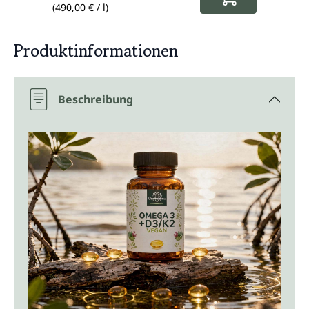
(490,00 € / l)
(189,92
Produktinformationen
Beschreibung