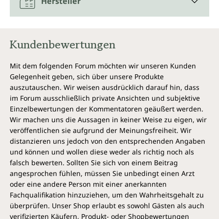
Hersteller
D3 für eine sehr gute Wirkstoffaufnahme. Vitamin K2
(Menachinon) ergänzt ideal das Vitamin D3
(Cholecalciferol), da es eine abgestimmte Aufnahme
und Weiterverarbeitung von Calcium unterstützt.
Kundenbewertungen
Auch verschiedene Lebensmittel
enthalten diese Nährstoffe
Mit dem folgenden Forum möchten wir unseren Kunden
Gelegenheit geben, sich über unsere Produkte
Diese essenziellen Nährstoffe sind auch in
auszutauschen. Wir weisen ausdrücklich darauf hin, dass
verschiedenen Lebensmitteln zu finden: Vitamin D3
im Forum ausschließlich private Ansichten und subjektive
in Fisch und Eiern, Vitamin K2 in fermentierten
Einzelbewertungen der Kommentatoren geäußert werden.
Lebensmitteln wie Natto sowie Omega-3-Fettsäuren
Wir machen uns die Aussagen in keiner Weise zu eigen, wir
in fettreichem Fisch und bestimmten Algen. Vitamin
veröffentlichen sie aufgrund der Meinungsfreiheit. Wir
D stellt der Körper in geringen Mengen auch selbst
distanzieren uns jedoch von den entsprechenden Angaben
her. Dazu fehlt ihm jedoch in unseren Breiten meist
und können und wollen diese weder als richtig noch als
das dazu erforderliche Sonnenlicht.
falsch bewerten. Sollten Sie sich von einem Beitrag
angesprochen fühlen, müssen Sie unbedingt einen Arzt
Warum vegane Omega 3 + D3/K2-
oder eine andere Person mit einer anerkannten
Kapseln von Unimedica eine sinnvolle
Fachqualifikation hinzuziehen, um den Wahrheitsgehalt zu
Ergänzung sind
überprüfen. Unser Shop erlaubt es sowohl Gästen als auch
verifizierten Käufern, Produkt- oder Shopbewertungen