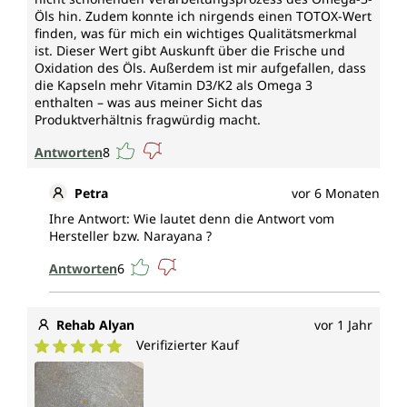
Magnesiumstearat sowie ohne Gentechnik und
Öls hin. Zudem konnte ich nirgends einen TOTOX-Wert
vegan.
finden, was für mich ein wichtiges Qualitätsmerkmal
ist. Dieser Wert gibt Auskunft über die Frische und
Oxidation des Öls. Außerdem ist mir aufgefallen, dass
die Kapseln mehr Vitamin D3/K2 als Omega 3
enthalten – was aus meiner Sicht das
Produktverhältnis fragwürdig macht.
Antworten
8
Petra
vor 6 Monaten
Ihre Antwort: Wie lautet denn die Antwort vom
Hersteller bzw. Narayana ?
Antworten
6
Rehab Alyan
vor 1 Jahr
Verifizierter Kauf
Durchschnittliche Bewertung von 5 von 5 Sternen