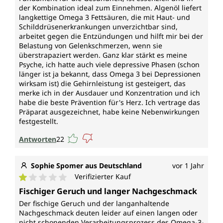
der Kombination ideal zum Einnehmen. Algenöl liefert
langkettige Omega 3 Fettsäuren, die mit Haut- und
Vitamin K (Menachinon) trägt zur normalen
Schilddrüsenerkrankungen unverzichtbar sind,
Blutgerinnung und zur Erhaltung normaler Knochen
arbeitet gegen die Entzündungen und hilft mir bei der
bei.
Belastung von Gelenkschmerzen, wenn sie
überstrapaziert werden. Ganz klar stärkt es meine
*Durch die Europäische Behörde für
Psyche, ich hatte auch viele depressive Phasen (schon
länger ist ja bekannt, dass Omega 3 bei Depressionen
Lebensmittelsicherheit zugelassene
wirksam ist) die Gehirnleistung ist gesteigert, das
gesundheitsbezogene Angaben
merke ich in der Ausdauer und Konzentration und ich
habe die beste Prävention für's Herz. Ich vertrage das
Jede Dose Omega 3 + D3/K2-Kapseln von Unimedica
Präparat ausgezeichnet, habe keine Nebenwirkungen
enthält 60 Kapseln. Das entspricht einem 2-
festgestellt.
Monatsvorrat.
Antworten
22
Vegan und ohne folgende Zusatzstoffe
Sophie Spomer aus Deutschland
vor 1 Jahr
Vegane Kapselhülle aus pflanzlicher Gelatine (Stärke),
Verifizierter Kauf
frei von Carrageen und PEG. Omega 3 + D3/K2-
Durchschnittliche Bewertung von 1 von 5 Sternen
Fischiger Geruch und langer Nachgeschmack
Kapseln von Unimedica sind, entsprechend
gesetzlicher Vorgaben, frei von Zusätzen wie
Der fischige Geruch und der langanhaltende
Farbstoffen, Stabilisatoren, Trennmitteln wie
Nachgeschmack deuten leider auf einen langen oder
nicht schonenden Verarbeitungsprozess des Omega-3-