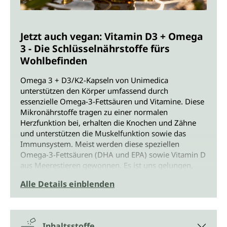
Jetzt auch vegan: Vitamin D3 + Omega
3 - Die Schlüsselnährstoffe fürs
Wohlbefinden
Omega 3 + D3/K2-Kapseln von Unimedica
unterstützen den Körper umfassend durch
essenzielle Omega-3-Fettsäuren und Vitamine. Diese
Mikronährstoffe tragen zu einer normalen
Herzfunktion bei, erhalten die Knochen und Zähne
und unterstützen die Muskelfunktion sowie das
Immunsystem. Meist werden diese speziellen
Omega-3-Fettsäuren (DHA und EPA) sowie Vitamin D
aus Meerestieren gewonnen. Es ist uns gelungen,
nun auch eine vegane Formulierung für diese
Alle Details einblenden
wertvollen Nährstoffe zur Verfügung stellen zu
können. Dabei spielt die Mikroalge Schizochytrium
sp. eine entscheidende Rolle, ebenso wie die
pflanzliche Gelatine, die die wertvollen Inhaltsstoffe
Inhaltsstoffe