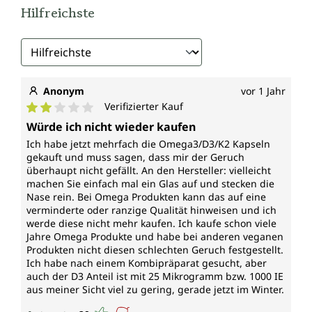
Substanzen wie herabgefallenen Blättern und
Hilfreichste
benötigen dabei kein Sonnenlicht. Ein besonderes
Merkmal dieser Algen ist ihre Fähigkeit, reichlich
Omega-3-Fettsäuren zu produzieren, speziell EPA
(Eicosapentaensäure) und DHA
(Docosahexaensäure). Diese Fettsäuren sind direkt
für den menschlichen Körper verwertbar und spielen
Anonym
vor 1 Jahr
eine wichtige Rolle in unserer Ernährung.
Verifizierter Kauf
Durchschnittliche Bewertung von 2 von 5 Sternen
Würde ich nicht wieder kaufen
Vegan und nachhaltig produziert
Ich habe jetzt mehrfach die Omega3/D3/K2 Kapseln
gekauft und muss sagen, dass mir der Geruch
Auch wenn Omega 3 üblicherweise aus Fischen und
überhaupt nicht gefällt. An den Hersteller: vielleicht
Krill gewonnen wird, bietet das aus Schizochytrium
machen Sie einfach mal ein Glas auf und stecken die
gewonnene Öl eine rein pflanzliche Alternative, die
Nase rein. Bei Omega Produkten kann das auf eine
besonders für die vegane Ernährung geeignet ist. Zur
verminderte oder ranzige Qualität hinweisen und ich
nachhaltigen Produktion von EPA und DHA werden
werde diese nicht mehr kaufen. Ich kaufe schon viele
Jahre Omega Produkte und habe bei anderen veganen
die Algen in großen Tanks unter künstlichen
Produkten nicht diesen schlechten Geruch festgestellt.
Bedingungen, ähnlich dem natürlichen Meerwasser,
Ich habe nach einem Kombipräparat gesucht, aber
gezüchtet. Dieser Prozess schont die Meeresumwelt
auch der D3 Anteil ist mit 25 Mikrogramm bzw. 1000 IE
und deren Bewohner, da er ohne die
aus meiner Sicht viel zu gering, gerade jetzt im Winter.
Beeinträchtigung natürlicher Fisch- und Krillbestände
auskommt. Die Algenzucht erfolgt dabei unter