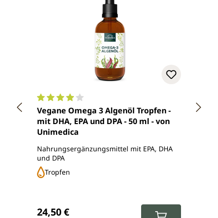
Durchschnittliche Bewertung von 3.9 von 5 Ster
Durch
Vegane Omega 3 Algenöl Tropfen -
Vegan
mit DHA, EPA und DPA - 50 ml - von
pflan
Unimedica
Softg
Unim
Nahrungsergänzungsmittel mit EPA, DHA
Nahru
und DPA
Omega-
DHA in
Tropfen
Ka
Regulärer Preis:
Regul
24,50 €
24,5