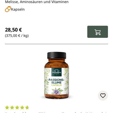
Melisse, Aminosäuren und Vitaminen
Kapseln
Regulärer Preis:
28,50 €
(375,00 € / kg)
Durchschnittliche Bewertung von 4.8 von 5 Sternen