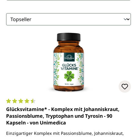
Durchschnittliche Bewertung von 4.6 von 5 Sternen
Glücksvitamine* - Komplex mit Johanniskraut,
Passionsblume, Tryptophan und Tyrosin - 90
Kapseln - von Unimedica
Einzigartiger Komplex mit Passionsblume, Johanniskraut,