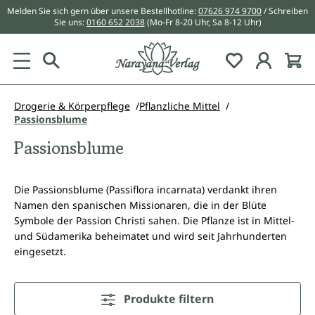
Melden Sie sich gern über unsere Bestellhotline:
07626 974 9700
/ Schreiben
alt springen
Sie uns:
0160 652 2038
(Mo-Fr 8-20 Uhr, Sa 8-12 Uhr)
Du hast 0 Pr
Drogerie & Körperpflege
Pflanzliche Mittel
Passionsblume
Passionsblume
Die Passionsblume (Passiflora incarnata) verdankt ihren
Namen den spanischen Missionaren, die in der Blüte
Symbole der Passion Christi sahen. Die Pflanze ist in Mittel-
und Südamerika beheimatet und wird seit Jahrhunderten
eingesetzt.
Produkte filtern