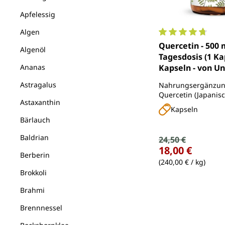
Apfelessig
Algen
Durchschnittlich
Quercetin - 500 
Algenöl
Tagesdosis (1 Kap
Ananas
Kapseln - von U
Astragalus
Nahrungsergänzung
Quercetin (Japanis
Astaxanthin
Schnurbaumblütene
Kapseln
Bärlauch
Baldrian
Verkaufspreis:
24,50 €
Regulärer Preis:
18,00 €
Berberin
(240,00 € / kg)
Brokkoli
Brahmi
Brennnessel