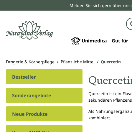
Melden Sie sich gern über unse
springen
Zur Hauptnavigation springen
Unimedica
Gut für
Drogerie & Körperpflege
Pflanzliche Mittel
Quercetin
Querceti
Bestseller
Quercetin ist ein Fla
Sonderangebote
sekundären Pflanzens
Als Nahrungsergänzun
Neue Produkte
kombiniert.