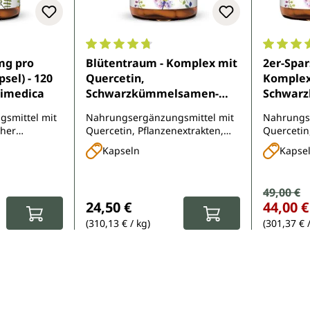
e Bewertung von 4.7 von 5 Sternen
Durchschnittliche Bewertung von 4.8 von 
Durchsch
mg pro
Blütentraum - Komplex mit
2er-Spar
sel) - 120
Quercetin,
Komplex
nimedica
Schwarzkümmelsamen-
Schwar
Extrakt, Zink und Vitaminen
Extrakt,
smittel mit
Nahrungsergänzungsmittel mit
Nahrungs
- 90 Kapseln - von
- 2 x 90 
cher
Quercetin, Pflanzenextrakten,
Quercetin
Unimedica
Unimedi
xtrakt)
Vitaminen, Mineralstoffen und
Vitaminen
Kapseln
Kapse
Chlorophyll
Chlorophy
Verkauf
49,00 €
Regulärer Pr
Regulärer Preis:
24,50 €
44,00 €
(310,13 € / kg)
(301,37 € 