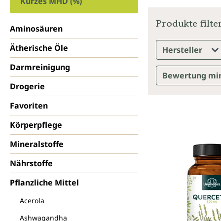
Kurzes MHD (%)
Produkte filte
Aminosäuren
Ätherische Öle
Hersteller
Darmreinigung
Bewertung mi
Drogerie
Favoriten
Körperpflege
Mineralstoffe
Nährstoffe
Pflanzliche Mittel
Acerola
Ashwagandha