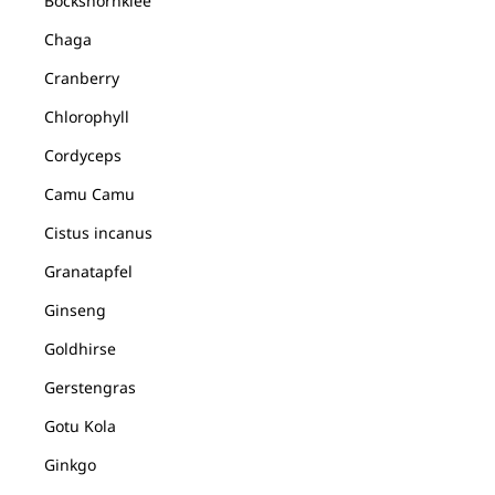
Bockshornklee
Chaga
Cranberry
Chlorophyll
Cordyceps
Camu Camu
Cistus incanus
Granatapfel
Ginseng
Goldhirse
Gerstengras
Gotu Kola
Ginkgo