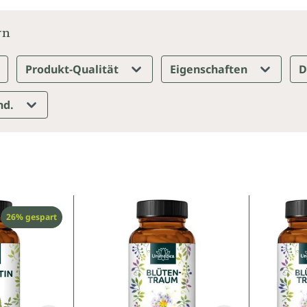
rn
Produkt-Qualität
Eigenschaften
D
nd.
Rabatt
26% gespart