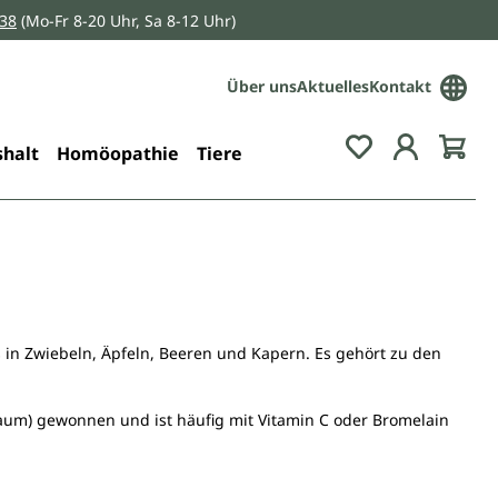
038
(Mo-Fr 8-20 Uhr, Sa 8-12 Uhr)
Über uns
Aktuelles
Kontakt
Du hast 0 Pro
halt
Homöopathie
Tiere
 in Zwiebeln, Äpfeln, Beeren und Kapern. Es gehört zu den
aum) gewonnen und ist häufig mit Vitamin C oder Bromelain