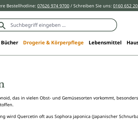
re Bestellhotline:
07626 974 9700
/ Schreiben Sie uns:
0160 652 2
Bücher
Drogerie & Körperpflege
Lebensmittel
Haus
n
vonoid, das in vielen Obst- und Gemüsesorten vorkommt, besonders
toffen.
g wird Quercetin oft aus Sophora japonica (Japanischer Schnurb