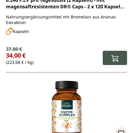
6.240 F.I.P pro Tagesdosis (2 Kapseln) - mit
magensaftresistenten DR® Caps - 2 x 120 Kapseln -
von Unimedica
Nahrungsergänzungsmittel mit Bromelain aus Ananas-
Extraktion
Kapseln
Verkaufspreis:
37,80 €
Regulärer Preis:
34,00 €
(223,68 € / kg)