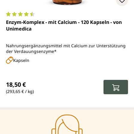
Durchschnittliche Bewertung von 4.4 von 5 Sternen
Enzym-Komplex - mit Calcium - 120 Kapseln - von
Unimedica
Nahrungsergänzungsmittel mit Calcium zur Unterstützung
der Verdauungsenzyme*
Kapseln
Regulärer Preis:
18,50 €
(293,65 € / kg)