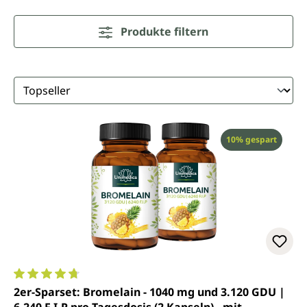
Produkte filtern
Rabatt
10% gespart
Durchschnittliche Bewertung von 4.8 von 5 Sternen
2er-Sparset: Bromelain - 1040 mg und 3.120 GDU |