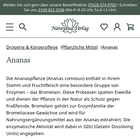
Melden Sie sich gern über unsere Bestellhotline:
07626 974 9700
/ Schreiben
alt springen
Sie uns:
0160 652 2038
(Mo-Fr 8-20 Uhr, Sa 8-12 Uhr)
Du hast 0 Pr
Drogerie & Körperpflege
Pflanzliche Mittel
Ananas
Ananas
Die Ananaspflanze (Ananas comosus) enthält in ihrem
Stamm und Fruchtfleisch eine besondere Gruppe von
Enzymen – das Bromelain. Diese Proteasen spalten Eiweiße
und dienen der Pflanze in der Natur als Schutz gegen
Fraßfeinde. Bromelain gehört zur Enzymfamilie der
Bromeliaceae-Gewächse und wird für
Nahrungsergänzungsmittel aus der Ananas extrahiert. Die
enzymatische Aktivität wird dabei in GDU (Gelatin Dissolving
Units) angegeben.