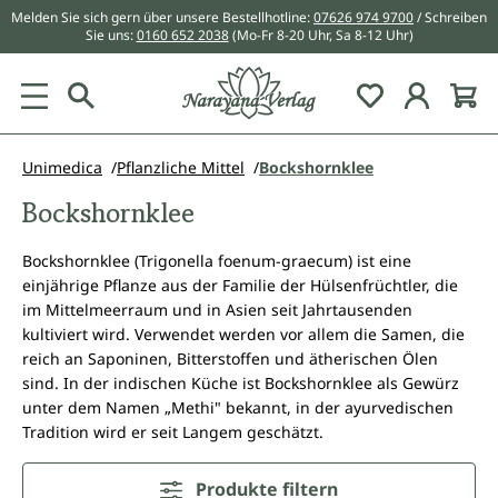
Melden Sie sich gern über unsere Bestellhotline:
07626 974 9700
/ Schreiben
alt springen
Sie uns:
0160 652 2038
(Mo-Fr 8-20 Uhr, Sa 8-12 Uhr)
Du hast 0 Pr
Unimedica
Pflanzliche Mittel
Bockshornklee
Bockshornklee
Bockshornklee (Trigonella foenum-graecum) ist eine
einjährige Pflanze aus der Familie der Hülsenfrüchtler, die
im Mittelmeerraum und in Asien seit Jahrtausenden
kultiviert wird. Verwendet werden vor allem die Samen, die
reich an Saponinen, Bitterstoffen und ätherischen Ölen
sind. In der indischen Küche ist Bockshornklee als Gewürz
unter dem Namen „Methi" bekannt, in der ayurvedischen
Tradition wird er seit Langem geschätzt.
Produkte filtern