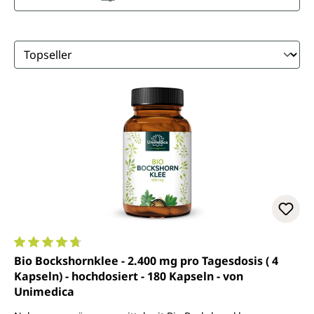
Durchschnittliche Bewertung von 4.7 von 5 Sternen
Bio Bockshornklee - 2.400 mg pro Tagesdosis ( 4
Kapseln) - hochdosiert - 180 Kapseln - von
Unimedica