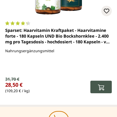
Durchschnittliche Bewertung von 4.3 von 5 Sternen
Sparset: Haarvitamin Kraftpaket - Haarvitamine
forte - 180 Kapseln UND Bio Bockshornklee - 2.400
mg pro Tagesdosis - hochdosiert - 180 Kapseln - von
Unimedica
Nahrungsergänzungsmittel
Verkaufspreis:
31,70 €
Regulärer Preis:
28,50 €
(109,20 € / kg)