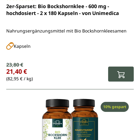
Durchschnittliche Bewertung von 4.8 von 5 Sternen
2er-Sparset: Bio Bockshornklee - 600 mg -
hochdosiert - 2 x 180 Kapseln - von Unimedica
Nahrungsergänzungsmittel mit Bio Bockshornkleesamen
Kapseln
Verkaufspreis:
23,80 €
Regulärer Preis:
21,40 €
(82,95 € / kg)
Rabatt
10% gespart