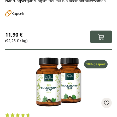
Nahrungsergänzungsmittel mit Bio Bockshornkleesamen
Kapseln
Regulärer Preis:
11,90 €
(92,25 € / kg)
Rabatt
10% gespart