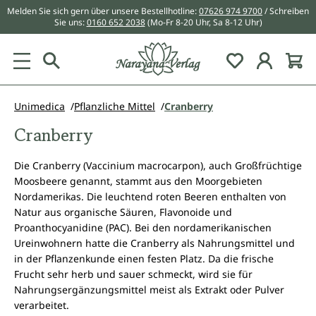
Melden Sie sich gern über unsere Bestellhotline:
07626 974 9700
/ Schreiben
alt springen
Sie uns:
0160 652 2038
(Mo-Fr 8-20 Uhr, Sa 8-12 Uhr)
Du hast 0 Pr
Unimedica
Pflanzliche Mittel
Cranberry
Cranberry
Die Cranberry (Vaccinium macrocarpon), auch Großfrüchtige
Moosbeere genannt, stammt aus den Moorgebieten
Nordamerikas. Die leuchtend roten Beeren enthalten von
Natur aus organische Säuren, Flavonoide und
Proanthocyanidine (PAC). Bei den nordamerikanischen
Ureinwohnern hatte die Cranberry als Nahrungsmittel und
in der Pflanzenkunde einen festen Platz. Da die frische
Frucht sehr herb und sauer schmeckt, wird sie für
Nahrungsergänzungsmittel meist als Extrakt oder Pulver
verarbeitet.