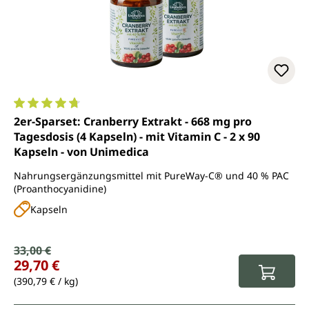
Durchschnittliche Bewertung von 4.8 von 5 Sternen
2er-Sparset: Cranberry Extrakt - 668 mg pro
Tagesdosis (4 Kapseln) - mit Vitamin C - 2 x 90
Kapseln - von Unimedica
Nahrungsergänzungsmittel mit PureWay-C® und 40 % PAC
(Proanthocyanidine)
Kapseln
Verkaufspreis:
33,00 €
Regulärer Preis:
29,70 €
(390,79 € / kg)