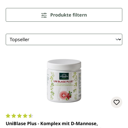
Produkte filtern
Durchschnittliche Bewertung von 4.5 von 5 Sternen
UniBlase Plus - Komplex mit D-Mannose,