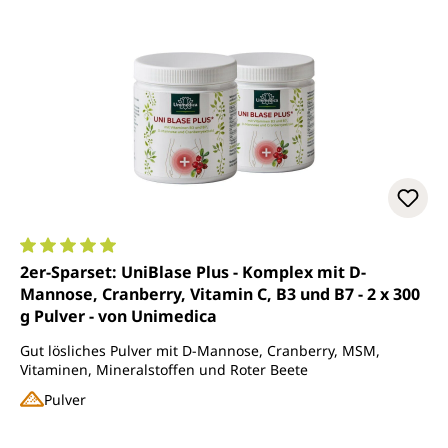
Durchschnittliche Bewertung von 5 von 5 Sternen
2er-Sparset: UniBlase Plus - Komplex mit D-
Mannose, Cranberry, Vitamin C, B3 und B7 - 2 x 300
g Pulver - von Unimedica
Gut lösliches Pulver mit D-Mannose, Cranberry, MSM,
Vitaminen, Mineralstoffen und Roter Beete
Pulver