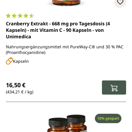
Durchschnittliche Bewertung von 4.5 von 5 Sternen
Cranberry Extrakt - 668 mg pro Tagesdosis (4
Kapseln) - mit Vitamin C - 90 Kapseln - von
Unimedica
Nahrungsergänzungsmittel mit PureWay-C® und 30 % PAC
(Proanthocyanidine)
Kapseln
Regulärer Preis:
16,50 €
(434,21 € / kg)
Rabatt
10% gespart