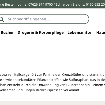
re Bestellhotline:
07626 974 9700
/ Schreiben Sie uns:
0160 652 2
Bücher
Drogerie & Körperpflege
Lebensmittel
Haus
racea var. italica) gehört zur Familie der Kreuzblütler und stammt
e sowie an sekundären Pflanzenstoffen wie Sulforaphan, das in den 
phan entsteht durch die Umwandlung von Glucoraphanin – einem s
kkolisamen und jungen Brokkolisprossen vorkommt.