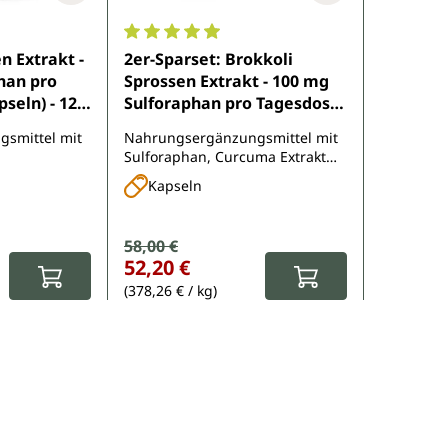
e Bewertung von 4.8 von 5 Sternen
Durchschnittliche Bewertung von 4.9 von 
n Extrakt -
2er-Sparset: Brokkoli
han pro
Sprossen Extrakt - 100 mg
pseln) - 120
Sulforaphan pro Tagesdosis
nimedica
- 2 x 120 Kapseln - von
smittel mit
Nahrungsergänzungsmittel mit
Unimedica
Sulforaphan, Curcuma Extrakt
 Piperin
und Piperin
Kapseln
Verkaufspreis:
58,00 €
Regulärer Preis:
:
52,20 €
(378,26 € / kg)