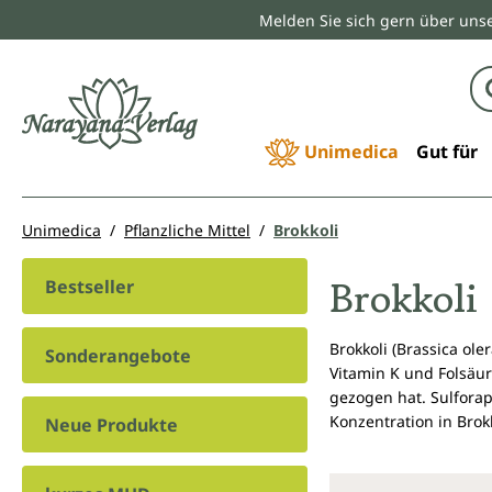
Melden Sie sich gern über unse
springen
Zur Hauptnavigation springen
Unimedica
Gut für
Unimedica
Pflanzliche Mittel
Brokkoli
Brokkoli
Bestseller
Brokkoli (Brassica ole
Sonderangebote
Vitamin K und Folsäur
gezogen hat. Sulfora
Konzentration in Bro
Neue Produkte