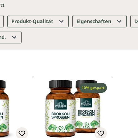
rn
Produkt-Qualität
Eigenschaften
D
nd.
Rabatt
10% gespart