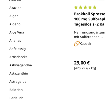
Akazien
Durchschnittlich
Brokkoli Sprosse
Algen
100 mg Sulforap
Tagesdosis (2 Ka
Algenöl
Kapseln - von U
Aloe Vera
Nahrungsergänzung
mit Sulforaphan,
Ananas
Kurkumaextrakt und
Kapseln
Apfelessig
Artischocke
Regulärer Preis
29,00 €
Ashwagandha
(420,29 € / kg)
Astaxanthin
Astragalus
Baldrian
Bärlauch