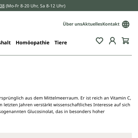
038
(Mo-Fr 8-20 Uhr, Sa 8-12 Uhr)
Über uns
Aktuelles
Kontakt
Du hast 0 Pro
halt
Homöopathie
Tiere
 ursprünglich aus dem Mittelmeerraum. Er ist reich an Vitamin C,
letzten Jahren verstärkt wissenschaftliches Interesse auf sich
ogenannten Glucosinolat, das in besonders hoher