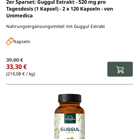
Durchschnittliche Bewertung von 4.6 von 5 Sternen
2er Sparset: Guggul Extrakt - 520 mg pro
Tagesdosis (1 Kapsel) - 2 x 120 Kapseln - von
Unimedica
Nahrungsergänzungsmittel mit Guggul Extrakt
Kapseln
Verkaufspreis:
39,00 €
Regulärer Preis:
33,30 €
(219,08 € / kg)