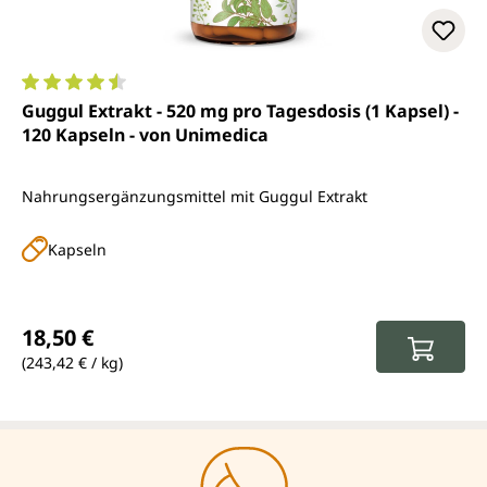
Durchschnittliche Bewertung von 4.4 von 5 Sternen
Guggul Extrakt - 520 mg pro Tagesdosis (1 Kapsel) -
120 Kapseln - von Unimedica
Nahrungsergänzungsmittel mit Guggul Extrakt
Kapseln
Regulärer Preis:
18,50 €
(243,42 € / kg)