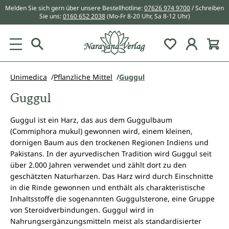
Melden Sie sich gern über unsere Bestellhotline:
07626 974 9700
/ Schreiben
alt springen
Sie uns:
0160 652 2038
(Mo-Fr 8-20 Uhr, Sa 8-12 Uhr)
Du hast 0 Pr
Unimedica
Pflanzliche Mittel
Guggul
Guggul
Guggul ist ein Harz, das aus dem Guggulbaum
(Commiphora mukul) gewonnen wird, einem kleinen,
dornigen Baum aus den trockenen Regionen Indiens und
Pakistans. In der ayurvedischen Tradition wird Guggul seit
über 2.000 Jahren verwendet und zählt dort zu den
geschätzten Naturharzen. Das Harz wird durch Einschnitte
in die Rinde gewonnen und enthält als charakteristische
Inhaltsstoffe die sogenannten Guggulsterone, eine Gruppe
von Steroidverbindungen. Guggul wird in
Nahrungsergänzungsmitteln meist als standardisierter