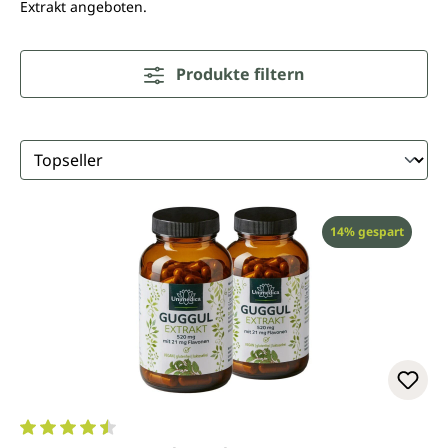
Extrakt angeboten.
Produkte filtern
Rabatt
14% gespart